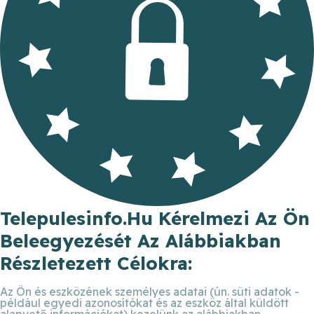
Telepulesinfo.hu Kérelmezi Az Ön
Beleegyezését Az Alábbiakban
Részletezett Célokra:
Az Ön és eszközének személyes adatai (ún. süti adatok -
például egyedi azonosítókat és az eszköz által küldött
alapvető információkat) kezelünk az alábbiakban