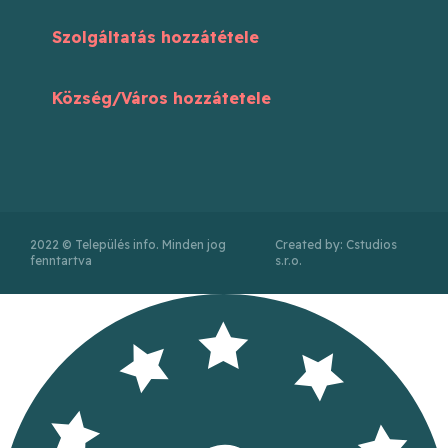
Szolgáltatás hozzátétele
Község/Város hozzátetele
2022 © Település info. Minden jog
Created by: Cstudios
fenntartva
s.r.o.