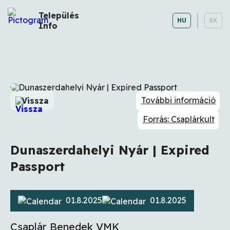
Település
HU
SK
Info
További információ
Vissza
Forrás: Csaplárkult
Dunaszerdahelyi Nyár | Expired
Passport
01.8.2025
01.8.2025
Csaplár Benedek VMK