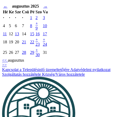
←
augusztus 2025
→
Hé
Ke
Sze
Csü
Pé
Szo
Va
·
·
·
·
1
2
3
+
4
5
6
7
8
10
9
11
12
13
14
15
16
17
+
+
18
19
20
21
22
23
24
+
25
26
27
28
29
31
30
<<
augusztus
>>
Kapcsolat a Településinfó üzemeltetőjére
Adatvédelmi nyilatkozat
Szolgáltatás hozzátétele
Község/Város hozzátetele