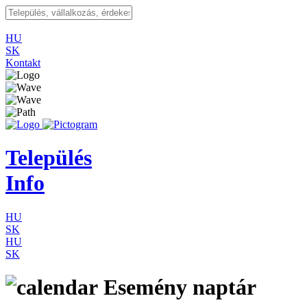
HU
SK
Kontakt
Település
Info
HU
SK
HU
SK
Esemény naptár