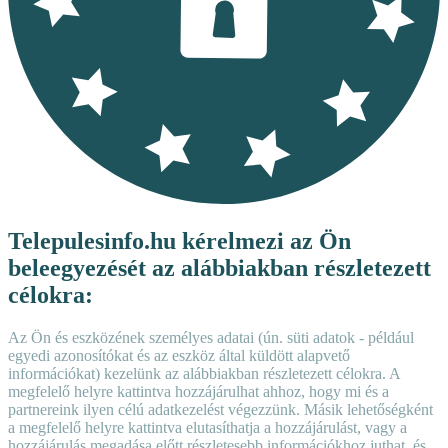
Telepulesinfo.hu kérelmezi az Ön
beleegyezését az alábbiakban részletezett
célokra:
Az Ön és eszközének személyes adatai (ún. süti adatok - például
egyedi azonosítókat és az eszköz által küldött alapvető
információkat) kezelünk az alábbiakban részletezett célokra. A
megfelelő helyre kattintva hozzájárulhat ahhoz, hogy mi és a
partnereink ilyen célú adatkezelést végezzünk. Másik lehetőségként
a megfelelő helyre kattintva elutasíthatja a hozzájárulást, vagy a
hozzájárulás megadása előtt részletesebb információkhoz juthat, és