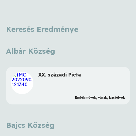
Komáromi járás
Gúta város
Keresés Eredménye
Nagykeszi község
Ekel község
Albár Község
Bajcs község
Imely község
Dunaszerdahelyi járás
XX. századi Pieta
Nagymagyar község
Lég község
Emlékművek, várak, kastélyok
Sárosfa község
Illésháza község
Bajcs Község
Jányok község