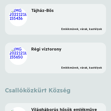
Tájház-Bős
Emlékművek, várak, kastélyok
Régi víztorony
Emlékművek, várak, kastélyok
Csallóközkürt Község
Világháborús hősök emlékműve