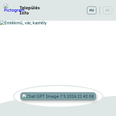
Település
HU
SK
Info