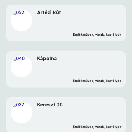
Olgya község
Medve község
Artézi kút
Csallóközkürt község
Dunaszerdahely város
Emlékművek, várak, kastélyok
Vajka község
Felsővámos község
Kápolna
Dercsika község
Csilizradvány község
Emlékművek, várak, kastélyok
Nagypaka község
Egyházkarcsa község
Kereszt II.
Kisudvarnok község
Pozsonyeperjes község
Emlékművek, várak, kastélyok
Nagyabony község