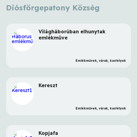
Diósförgepatony Község
Világháborúban elhunytak
emlékműve
Emlékművek, várak, kastélyok
Kereszt
Emlékművek, várak, kastélyok
Kopjafa