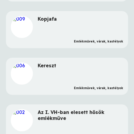
Bős város
Nyékvárkony község
Kopjafa
Nyárasd község
Diósförgepatony község
Emlékművek, várak, kastélyok
Nagyudvarnok község
Albár község
Kereszt
Dunatőkés község
Vásárút község
Emlékművek, várak, kastélyok
Vágsellyei járás
Deáki község
Vághosszúfalu község
Az I. VH-ban elesett hősök
emlékműve
Galántai járás
Nádszeg község