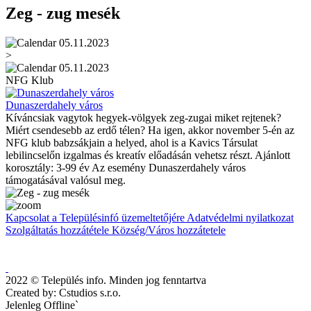
Zeg - zug mesék
05.11.2023
>
05.11.2023
NFG Klub
Dunaszerdahely város
Kíváncsiak vagytok hegyek-völgyek zeg-zugai miket rejtenek?
Miért csendesebb az erdő télen? Ha igen, akkor november 5-én az
NFG klub babzsákjain a helyed, ahol is a Kavics Társulat
lebilincselőn izgalmas és kreatív előadásán vehetsz részt. Ajánlott
korosztály: 3-99 év Az esemény Dunaszerdahely város
támogatásával valósul meg.
Kapcsolat a Településinfó üzemeltetőjére
Adatvédelmi nyilatkozat
Szolgáltatás hozzátétele
Község/Város hozzátetele
2022 © Település info. Minden jog fenntartva
Created by: Cstudios s.r.o.
Jelenleg Offline`