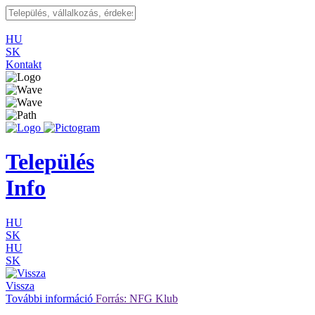
HU
SK
Kontakt
Település
Info
HU
SK
HU
SK
Vissza
További információ
Forrás: NFG Klub