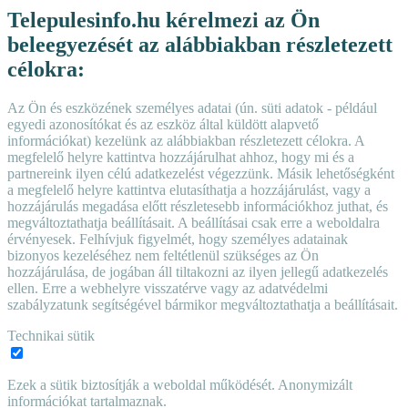
Telepulesinfo.hu kérelmezi az Ön
beleegyezését az alábbiakban részletezett
célokra:
Az Ön és eszközének személyes adatai (ún. süti adatok - például
egyedi azonosítókat és az eszköz által küldött alapvető
információkat) kezelünk az alábbiakban részletezett célokra. A
megfelelő helyre kattintva hozzájárulhat ahhoz, hogy mi és a
partnereink ilyen célú adatkezelést végezzünk. Másik lehetőségként
a megfelelő helyre kattintva elutasíthatja a hozzájárulást, vagy a
hozzájárulás megadása előtt részletesebb információkhoz juthat, és
megváltoztathatja beállításait. A beállításai csak erre a weboldalra
érvényesek. Felhívjuk figyelmét, hogy személyes adatainak
bizonyos kezeléséhez nem feltétlenül szükséges az Ön
hozzájárulása, de jogában áll tiltakozni az ilyen jellegű adatkezelés
ellen. Erre a webhelyre visszatérve vagy az adatvédelmi
szabályzatunk segítségével bármikor megváltoztathatja a beállításait.
Technikai sütik
Ezek a sütik biztosítják a weboldal működését. Anonymizált
információkat tartalmaznak.