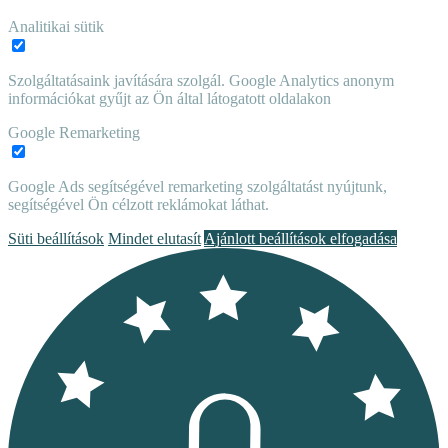
Analitikai sütik
Szolgáltatásaink javítására szolgál. Google Analytics anonym
információkat gyűjt az Ön által látogatott oldalakon
Google Remarketing
Google Ads segítségével remarketing szolgáltatást nyújtunk,
segítségével Ön célzott reklámokat láthat.
Süti beállítások
Mindet elutasít
Ajánlott beállítások elfogadása