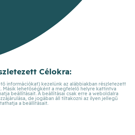
zletezett Célokra:
ető információkat) kezelünk az alábbiakban részletezett
k. Másik lehetőségként a megfelelő helyre kattintva
ja beállításait. A beállításai csak erre a weboldalra
járulása, de jogában áll tiltakozni az ilyen jellegű
hatja a beállításait.