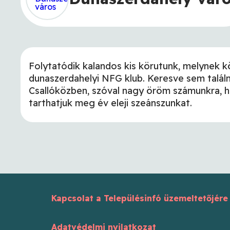
Folytatódik kalandos kis körutunk, melynek 
dunaszerdahelyi NFG klub. Keresve sem találn
Csallóközben, szóval nagy öröm számunkra, ho
tarthatjuk meg év eleji szeánszunkat.
Kapcsolat a Településinfó üzemeltetőjére
Adatvédelmi nyilatkozat