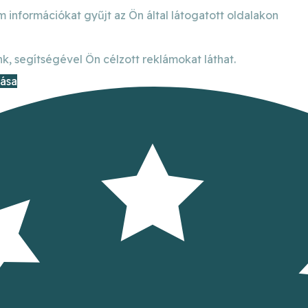
m információkat gyűjt az Ön által látogatott oldalakon
k, segítségével Ön célzott reklámokat láthat.
dása