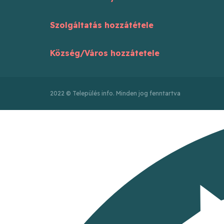
Szolgáltatás hozzátétele
Község/Város hozzátetele
2022 © Település info. Minden jog fenntartva