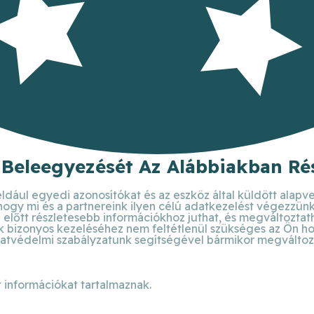
 Beleegyezését Az Alábbiakban Rés
ldául egyedi azonosítókat és az eszköz által küldött alapv
 hogy mi és a partnereink ilyen célú adatkezelést végezzün
előtt részletesebb információkhoz juthat, és megváltoztathat
bizonyos kezeléséhez nem feltétlenül szükséges az Ön hozzá
atvédelmi szabályzatunk segítségével bármikor megváltoztat
 információkat tartalmaznak.