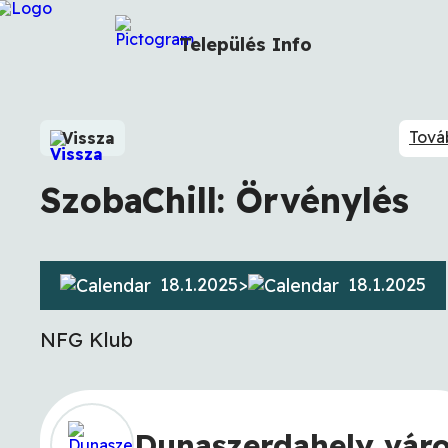
Település
Info
Tová
Vissza
SzobaChill: Örvénylés
18.1.2025
>
18.1.2025
NFG Klub
Dunaszerdahely vár