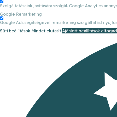
Szolgáltatásaink javítására szolgál. Google Analytics anony
Google Remarketing
Google Ads segítségével remarketing szolgáltatást nyújtun
Süti beállítások
Mindet elutasít
Ajánlott beállítások elfoga