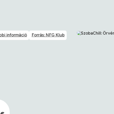
bbi információ
Forrás: NFG Klub
os