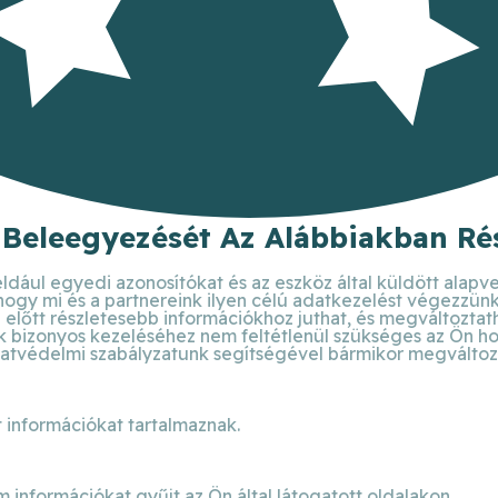
 Beleegyezését Az Alábbiakban Rés
ldául egyedi azonosítókat és az eszköz által küldött alapv
 hogy mi és a partnereink ilyen célú adatkezelést végezzün
előtt részletesebb információkhoz juthat, és megváltoztathat
bizonyos kezeléséhez nem feltétlenül szükséges az Ön hozzá
atvédelmi szabályzatunk segítségével bármikor megváltoztat
 információkat tartalmaznak.
m információkat gyűjt az Ön által látogatott oldalakon