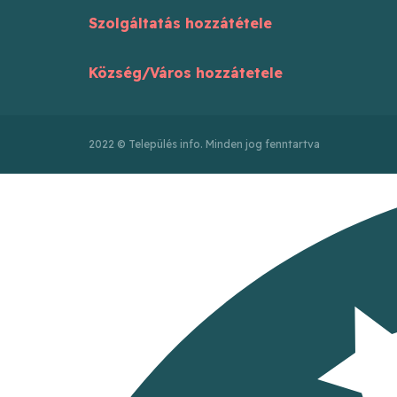
Szolgáltatás hozzátétele
Község/Város hozzátetele
2022 © Település info. Minden jog fenntartva