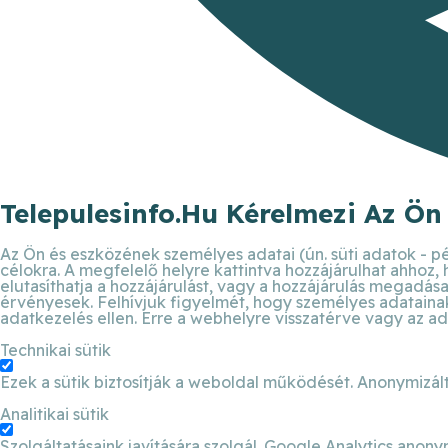
Telepulesinfo.hu Kérelmezi Az Ön
Az Ön és eszközének személyes adatai (ún. süti adatok - pé
célokra. A megfelelő helyre kattintva hozzájárulhat ahhoz,
elutasíthatja a hozzájárulást, vagy a hozzájárulás megadása 
érvényesek. Felhívjuk figyelmét, hogy személyes adatainak 
adatkezelés ellen. Erre a webhelyre visszatérve vagy az ad
Technikai sütik
Ezek a sütik biztosítják a weboldal működését. Anonymizált
Analitikai sütik
Szolgáltatásaink javítására szolgál. Google Analytics anony