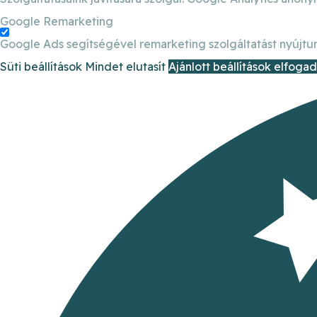
Google Remarketing
Google Ads segítségével remarketing szolgáltatást nyújtun
Süti beállítások
Mindet elutasít
Ajánlott beállítások elfoga