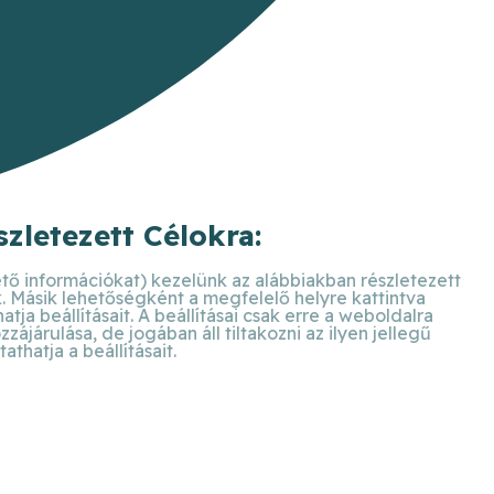
zletezett Célokra:
ető információkat) kezelünk az alábbiakban részletezett
k. Másik lehetőségként a megfelelő helyre kattintva
ja beállításait. A beállításai csak erre a weboldalra
járulása, de jogában áll tiltakozni az ilyen jellegű
hatja a beállításait.