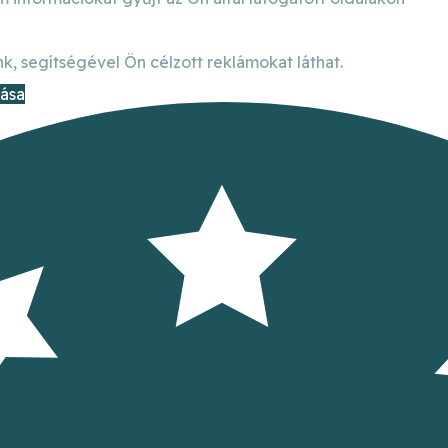
k, segítségével Ön célzott reklámokat láthat.
dása