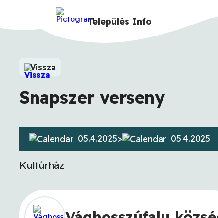
Település
Info
Vissza
Snapszer verseny
05.4.2025
>
05.4.2025
Kultúrház
Vághosszúfalu közsé