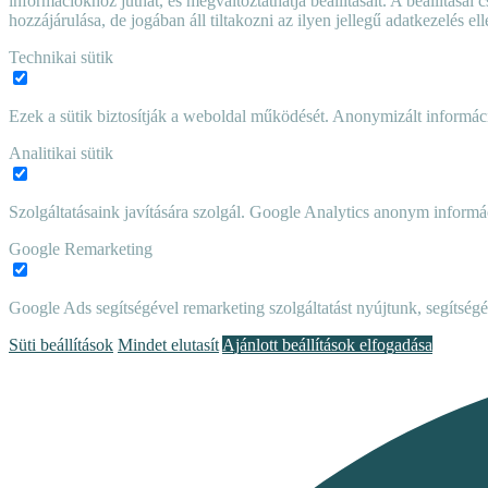
információkhoz juthat, és megváltoztathatja beállításait. A beállítás
hozzájárulása, de jogában áll tiltakozni az ilyen jellegű adatkezelés e
Technikai sütik
Ezek a sütik biztosítják a weboldal működését. Anonymizált informác
Analitikai sütik
Szolgáltatásaink javítására szolgál. Google Analytics anonym informác
Google Remarketing
Google Ads segítségével remarketing szolgáltatást nyújtunk, segítségé
Süti beállítások
Mindet elutasít
Ajánlott beállítások elfogadása