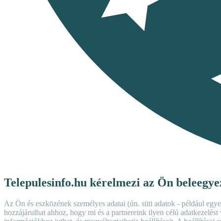
Telepulesinfo.hu kérelmezi az Ön beleegyez
Az Ön és eszközének személyes adatai (ún. süti adatok - például egyed
hozzájárulhat ahhoz, hogy mi és a partnereink ilyen célú adatkezelést 