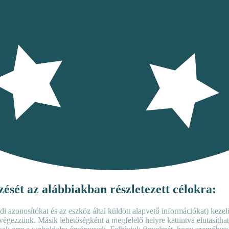
ését az alábbiakban részletezett célokra:
i azonosítókat és az eszköz által küldött alapvető információkat) kezelü
végezzünk. Másik lehetőségként a megfelelő helyre kattintva elutasíthat