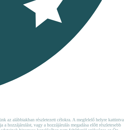
nk az alábbiakban részletezett célokra. A megfelelő helyre kattintva
ja a hozzájárulást, vagy a hozzájárulás megadása előtt részletesebb