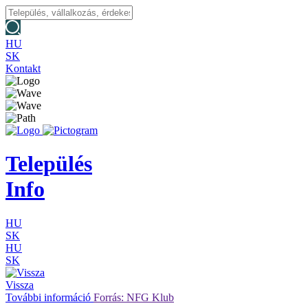
HU
SK
Kontakt
Település
Info
HU
SK
HU
SK
Vissza
További információ
Forrás: NFG Klub