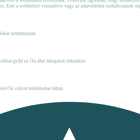
ai csak erre a weboldalra érvényesek. Felhívjuk figyelmét, hogy személy
llen. Erre a webhelyre visszatérve vagy az adatvédelmi szabályzatunk seg
iókat tartalmaznak.
iókat gyűjt az Ön által látogatott oldalakon
vel Ön célzott reklámokat láthat.