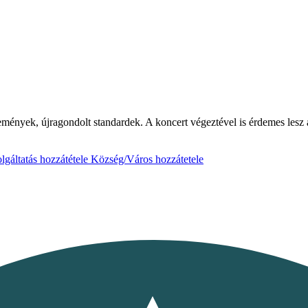
zemények, újragondolt standardek. A koncert végeztével is érdemes lesz 
lgáltatás hozzátétele
Község/Város hozzátetele