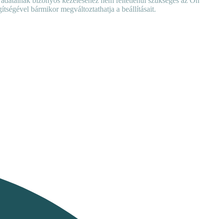
es adatainak bizonyos kezeléséhez nem feltétlenül szükséges az Ön
ítségével bármikor megváltoztathatja a beállításait.