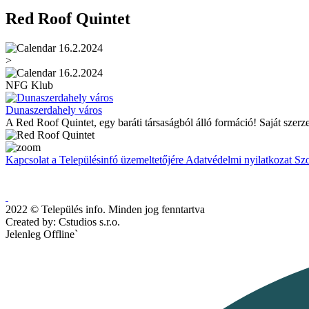
Red Roof Quintet
16.2.2024
>
16.2.2024
NFG Klub
Dunaszerdahely város
A Red Roof Quintet, egy baráti társaságból álló formáció! Saját szer
Kapcsolat a Településinfó üzemeltetőjére
Adatvédelmi nyilatkozat
Szo
2022 © Település info. Minden jog fenntartva
Created by: Cstudios s.r.o.
Jelenleg Offline`