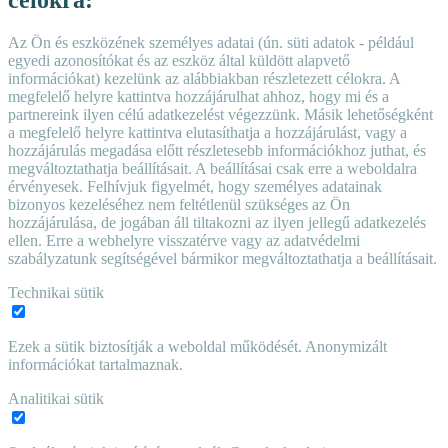
Az Ön és eszközének személyes adatai (ún. süti adatok - például
egyedi azonosítókat és az eszköz által küldött alapvető
információkat) kezelünk az alábbiakban részletezett célokra. A
megfelelő helyre kattintva hozzájárulhat ahhoz, hogy mi és a
partnereink ilyen célú adatkezelést végezzünk. Másik lehetőségként
a megfelelő helyre kattintva elutasíthatja a hozzájárulást, vagy a
hozzájárulás megadása előtt részletesebb információkhoz juthat, és
megváltoztathatja beállításait. A beállításai csak erre a weboldalra
érvényesek. Felhívjuk figyelmét, hogy személyes adatainak
bizonyos kezeléséhez nem feltétlenül szükséges az Ön
hozzájárulása, de jogában áll tiltakozni az ilyen jellegű adatkezelés
ellen. Erre a webhelyre visszatérve vagy az adatvédelmi
szabályzatunk segítségével bármikor megváltoztathatja a beállításait.
Technikai sütik
Ezek a sütik biztosítják a weboldal működését. Anonymizált
információkat tartalmaznak.
Analitikai sütik