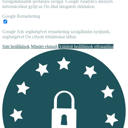
Szolgáltatásaink javítására szolgál. Google Analytics anonym
információkat gyűjt az Ön által látogatott oldalakon
Google Remarketing
Google Ads segítségével remarketing szolgáltatást nyújtunk,
segítségével Ön célzott reklámokat láthat.
Süti beállítások
Mindet elutasít
Ajánlott beállítások elfogadása