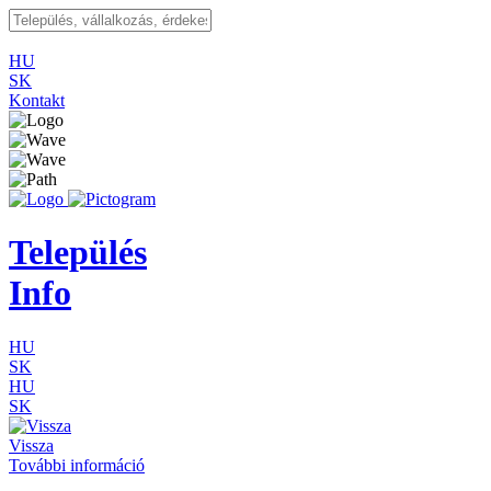
HU
SK
Kontakt
Település
Info
HU
SK
HU
SK
Vissza
További információ