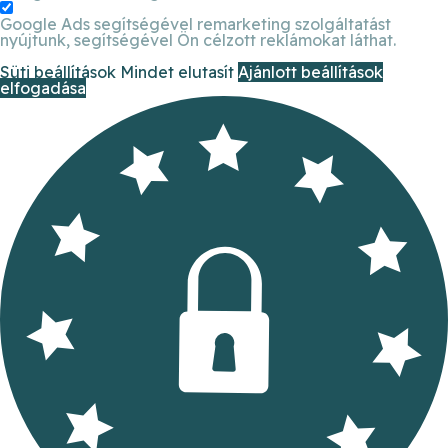
Google Ads segítségével remarketing szolgáltatást
nyújtunk, segítségével Ön célzott reklámokat láthat.
Süti beállítások
Mindet elutasít
Ajánlott beállítások
elfogadása