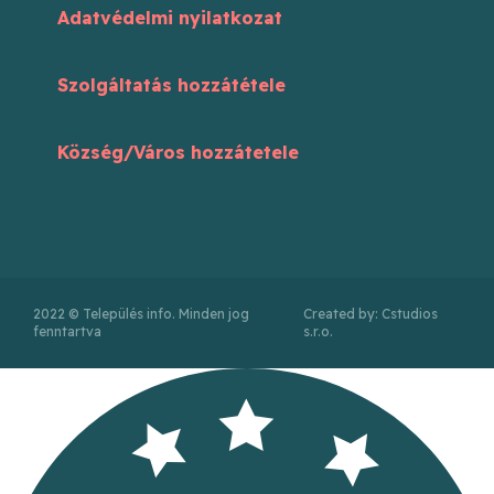
Adatvédelmi nyilatkozat
Szolgáltatás hozzátétele
Község/Város hozzátetele
2022 © Település info. Minden jog
Created by: Cstudios
fenntartva
s.r.o.