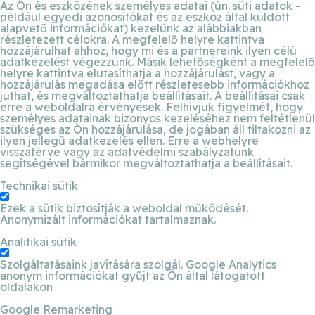
Az Ön és eszközének személyes adatai (ún. süti adatok -
például egyedi azonosítókat és az eszköz által küldött
alapvető információkat) kezelünk az alábbiakban
részletezett célokra. A megfelelő helyre kattintva
hozzájárulhat ahhoz, hogy mi és a partnereink ilyen célú
adatkezelést végezzünk. Másik lehetőségként a megfelelő
helyre kattintva elutasíthatja a hozzájárulást, vagy a
hozzájárulás megadása előtt részletesebb információkhoz
juthat, és megváltoztathatja beállításait. A beállításai csak
erre a weboldalra érvényesek. Felhívjuk figyelmét, hogy
személyes adatainak bizonyos kezeléséhez nem feltétlenül
szükséges az Ön hozzájárulása, de jogában áll tiltakozni az
ilyen jellegű adatkezelés ellen. Erre a webhelyre
visszatérve vagy az adatvédelmi szabályzatunk
segítségével bármikor megváltoztathatja a beállításait.
Technikai sütik
Ezek a sütik biztosítják a weboldal működését.
Anonymizált információkat tartalmaznak.
Analitikai sütik
Szolgáltatásaink javítására szolgál. Google Analytics
anonym információkat gyűjt az Ön által látogatott
oldalakon
Google Remarketing