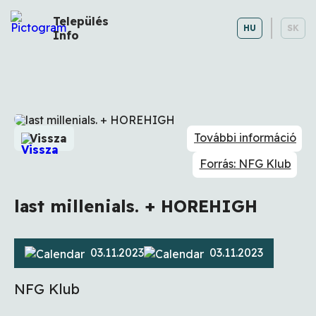
Település
HU
SK
Info
További információ
Vissza
Forrás: NFG Klub
last millenials. + HOREHIGH
03.11.2023
03.11.2023
NFG Klub