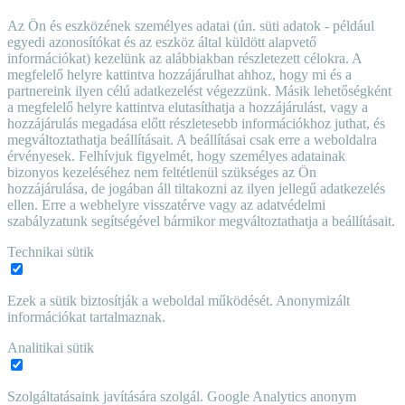
Az Ön és eszközének személyes adatai (ún. süti adatok - például
egyedi azonosítókat és az eszköz által küldött alapvető
információkat) kezelünk az alábbiakban részletezett célokra. A
megfelelő helyre kattintva hozzájárulhat ahhoz, hogy mi és a
partnereink ilyen célú adatkezelést végezzünk. Másik lehetőségként
a megfelelő helyre kattintva elutasíthatja a hozzájárulást, vagy a
hozzájárulás megadása előtt részletesebb információkhoz juthat, és
megváltoztathatja beállításait. A beállításai csak erre a weboldalra
érvényesek. Felhívjuk figyelmét, hogy személyes adatainak
bizonyos kezeléséhez nem feltétlenül szükséges az Ön
hozzájárulása, de jogában áll tiltakozni az ilyen jellegű adatkezelés
ellen. Erre a webhelyre visszatérve vagy az adatvédelmi
szabályzatunk segítségével bármikor megváltoztathatja a beállításait.
Technikai sütik
Ezek a sütik biztosítják a weboldal működését. Anonymizált
információkat tartalmaznak.
Analitikai sütik
Szolgáltatásaink javítására szolgál. Google Analytics anonym