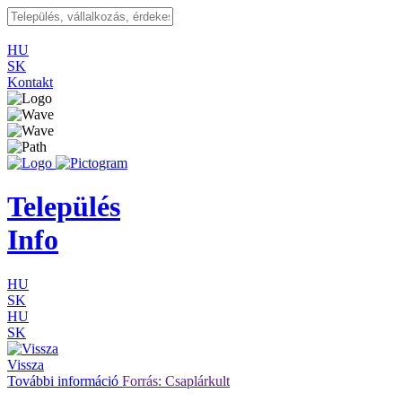
HU
SK
Kontakt
Település
Info
HU
SK
HU
SK
Vissza
További információ
Forrás: Csaplárkult