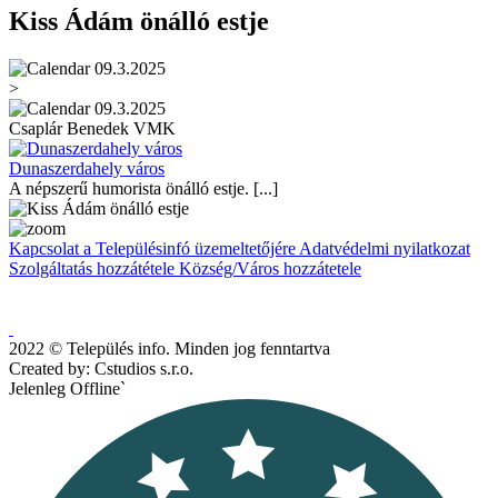
Kiss Ádám önálló estje
09.3.2025
>
09.3.2025
Csaplár Benedek VMK
Dunaszerdahely város
A népszerű humorista önálló estje. [...]
Kapcsolat a Településinfó üzemeltetőjére
Adatvédelmi nyilatkozat
Szolgáltatás hozzátétele
Község/Város hozzátetele
2022 © Település info. Minden jog fenntartva
Created by: Cstudios s.r.o.
Jelenleg Offline`