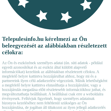
Telepulesinfo.hu kérelmezi az Ön
beleegyezését az alábbiakban részletezett
célokra:
Az Ön és eszközének személyes adatai (ún. süti adatok - például
egyedi azonosítókat és az eszköz által küldött alapvető
információkat) kezelünk az alábbiakban részletezett célokra. A
megfelelő helyre kattintva hozzájárulhat ahhoz, hogy mi és a
partnereink ilyen célú adatkezelést végezzünk. Másik lehetőségként
a megfelelő helyre kattintva elutasíthatja a hozzájárulást, vagy a
hozzájárulás megadása előtt részletesebb információkhoz juthat, és
megváltoztathatja beállításait. A beállításai csak erre a weboldalra
érvényesek. Felhívjuk figyelmét, hogy személyes adatainak
bizonyos kezeléséhez nem feltétlenül szükséges az Ön
hozzájárulása, de jogában áll tiltakozni az ilyen jellegű adatkezelés