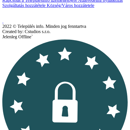
Kapcsolat a Településinfó üzemeltetőjére
Adatvédelmi nyilatkozat
Szolgáltatás hozzátétele
Község/Város hozzátetele
2022 © Település info. Minden jog fenntartva
Created by: Cstudios s.r.o.
Jelenleg Offline`