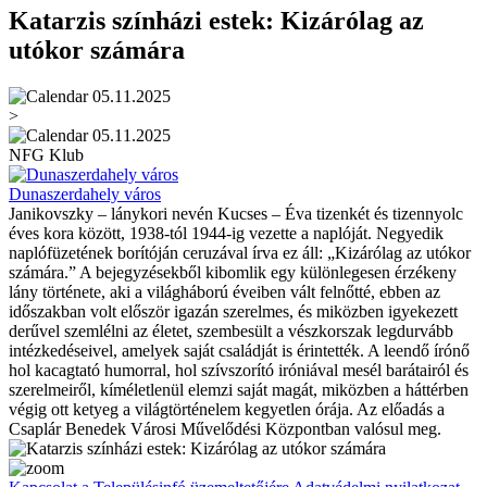
Katarzis színházi estek: Kizárólag az
utókor számára
05.11.2025
>
05.11.2025
NFG Klub
Dunaszerdahely város
Janikovszky – lánykori nevén Kucses – Éva tizenkét és tizennyolc
éves kora között, 1938-tól 1944-ig vezette a naplóját. Negyedik
naplófüzetének borítóján ceruzával írva ez áll: „Kizárólag az utókor
számára.” A bejegyzésekből kibomlik egy különlegesen érzékeny
lány története, aki a világháború éveiben vált felnőtté, ebben az
időszakban volt először igazán szerelmes, és miközben igyekezett
derűvel szemlélni az életet, szembesült a vészkorszak legdurvább
intézkedéseivel, amelyek saját családját is érintették. A leendő írónő
hol kacagtató humorral, hol szívszorító iróniával mesél barátairól és
szerelmeiről, kíméletlenül elemzi saját magát, miközben a háttérben
végig ott ketyeg a világtörténelem kegyetlen órája. Az előadás a
Csaplár Benedek Városi Művelődési Központban valósul meg.