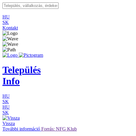
HU
SK
Kontakt
Település
Info
HU
SK
HU
SK
Vissza
További információ
Forrás: NFG Klub