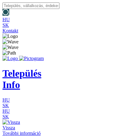
HU
SK
Kontakt
Település
Info
HU
SK
HU
SK
Vissza
További információ