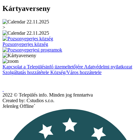
Kártyaverseny
22.11.2025
>
22.11.2025
Pozsonyeperjes község
Kapcsolat a Településinfó üzemeltetőjére
Adatvédelmi nyilatkozat
Szolgáltatás hozzátétele
Község/Város hozzátetele
2022 © Település info. Minden jog fenntartva
Created by: Cstudios s.r.o.
Jelenleg Offline`