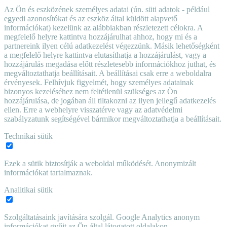
Az Ön és eszközének személyes adatai (ún. süti adatok - például
egyedi azonosítókat és az eszköz által küldött alapvető
információkat) kezelünk az alábbiakban részletezett célokra. A
megfelelő helyre kattintva hozzájárulhat ahhoz, hogy mi és a
partnereink ilyen célú adatkezelést végezzünk. Másik lehetőségként
a megfelelő helyre kattintva elutasíthatja a hozzájárulást, vagy a
hozzájárulás megadása előtt részletesebb információkhoz juthat, és
megváltoztathatja beállításait. A beállításai csak erre a weboldalra
érvényesek. Felhívjuk figyelmét, hogy személyes adatainak
bizonyos kezeléséhez nem feltétlenül szükséges az Ön
hozzájárulása, de jogában áll tiltakozni az ilyen jellegű adatkezelés
ellen. Erre a webhelyre visszatérve vagy az adatvédelmi
szabályzatunk segítségével bármikor megváltoztathatja a beállításait.
Technikai sütik
Ezek a sütik biztosítják a weboldal működését. Anonymizált
információkat tartalmaznak.
Analitikai sütik
Szolgáltatásaink javítására szolgál. Google Analytics anonym
információkat gyűjt az Ön által látogatott oldalakon