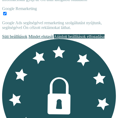
Google Remarketing
Google Ads segítségével remarketing szolgáltatást nyújtunk,
segítségével Ön célzott reklámokat láthat.
Süti beállítások
Mindet elutasít
Ajánlott beállítások elfogadása