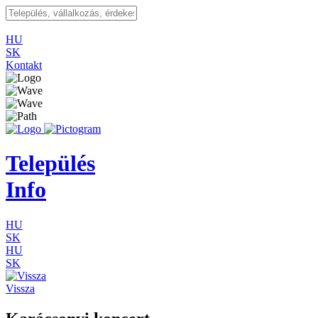
HU
SK
Kontakt
Település
Info
HU
SK
HU
SK
Vissza