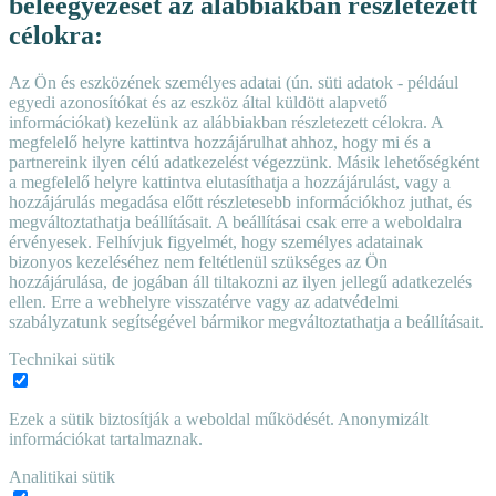
beleegyezését az alábbiakban részletezett
célokra:
Az Ön és eszközének személyes adatai (ún. süti adatok - például
egyedi azonosítókat és az eszköz által küldött alapvető
információkat) kezelünk az alábbiakban részletezett célokra. A
megfelelő helyre kattintva hozzájárulhat ahhoz, hogy mi és a
partnereink ilyen célú adatkezelést végezzünk. Másik lehetőségként
a megfelelő helyre kattintva elutasíthatja a hozzájárulást, vagy a
hozzájárulás megadása előtt részletesebb információkhoz juthat, és
megváltoztathatja beállításait. A beállításai csak erre a weboldalra
érvényesek. Felhívjuk figyelmét, hogy személyes adatainak
bizonyos kezeléséhez nem feltétlenül szükséges az Ön
hozzájárulása, de jogában áll tiltakozni az ilyen jellegű adatkezelés
ellen. Erre a webhelyre visszatérve vagy az adatvédelmi
szabályzatunk segítségével bármikor megváltoztathatja a beállításait.
Technikai sütik
Ezek a sütik biztosítják a weboldal működését. Anonymizált
információkat tartalmaznak.
Analitikai sütik