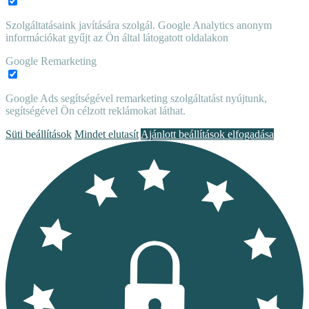
Szolgáltatásaink javítására szolgál. Google Analytics anonym
információkat gyűjt az Ön által látogatott oldalakon
Google Remarketing
Google Ads segítségével remarketing szolgáltatást nyújtunk,
segítségével Ön célzott reklámokat láthat.
Süti beállítások
Mindet elutasít
Ajánlott beállítások elfogadása