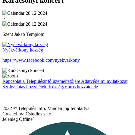
Karácsonyi koncert
28.12.2024
>
28.12.2024
Szent Jakab Templom
Nyékvárkony község
https://www.facebook.com/nyekvarkony
Kapcsolat a Településinfó üzemeltetőjére
Adatvédelmi nyilatkozat
Szolgáltatás hozzátétele
Község/Város hozzátetele
2022 © Település info. Minden jog fenntartva
Created by: Cstudios s.r.o.
Jelenleg Offline`