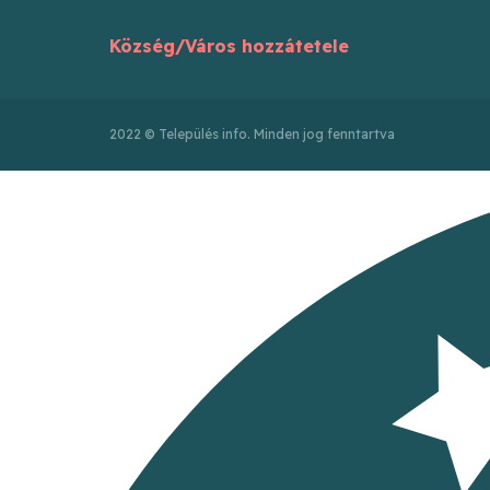
Község/Város hozzátetele
2022 © Település info. Minden jog fenntartva