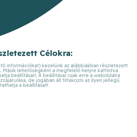
zletezett Célokra:
ető információkat) kezelünk az alábbiakban részletezett
k. Másik lehetőségként a megfelelő helyre kattintva
ja beállításait. A beállításai csak erre a weboldalra
járulása, de jogában áll tiltakozni az ilyen jellegű
hatja a beállításait.