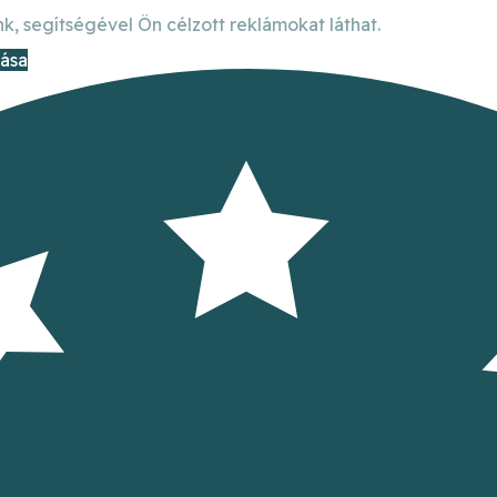
k, segítségével Ön célzott reklámokat láthat.
dása