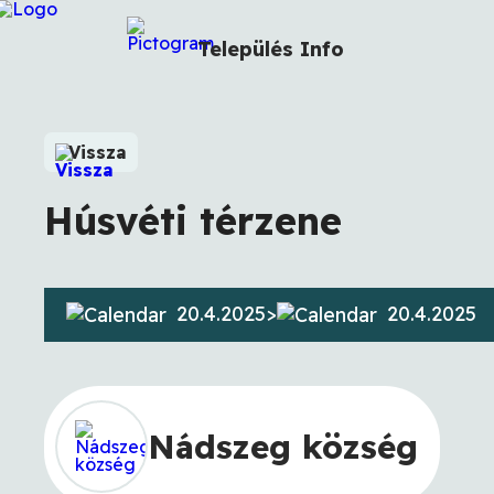
Település
Info
Vissza
Húsvéti térzene
20.4.2025
>
20.4.2025
Nádszeg község