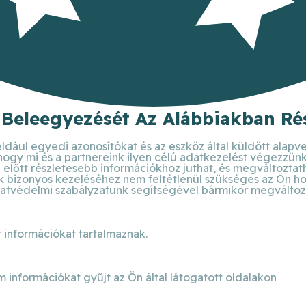
 Beleegyezését Az Alábbiakban Rés
ldául egyedi azonosítókat és az eszköz által küldött alapv
 hogy mi és a partnereink ilyen célú adatkezelést végezzün
előtt részletesebb információkhoz juthat, és megváltoztathat
bizonyos kezeléséhez nem feltétlenül szükséges az Ön hozzá
atvédelmi szabályzatunk segítségével bármikor megváltoztat
 információkat tartalmaznak.
m információkat gyűjt az Ön által látogatott oldalakon