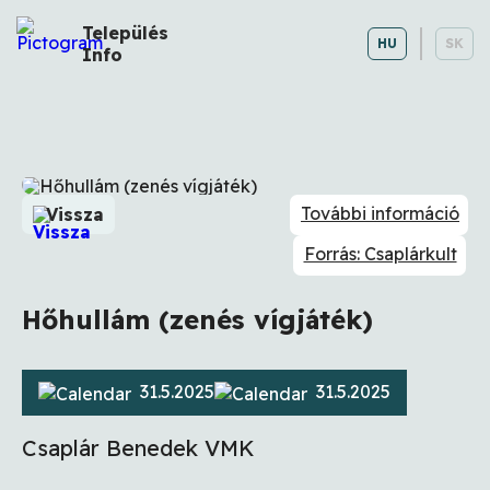
Település
HU
SK
Info
További információ
Vissza
Forrás: Csaplárkult
Hőhullám (zenés vígjáték)
31.5.2025
31.5.2025
Csaplár Benedek VMK