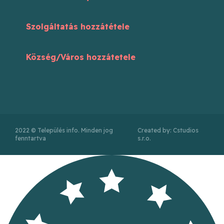
Szolgáltatás hozzátétele
Község/Város hozzátetele
2022 © Település info. Minden jog
Created by: Cstudios
fenntartva
s.r.o.