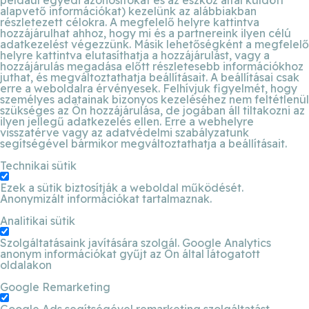
alapvető információkat) kezelünk az alábbiakban
részletezett célokra. A megfelelő helyre kattintva
hozzájárulhat ahhoz, hogy mi és a partnereink ilyen célú
adatkezelést végezzünk. Másik lehetőségként a megfelelő
helyre kattintva elutasíthatja a hozzájárulást, vagy a
hozzájárulás megadása előtt részletesebb információkhoz
juthat, és megváltoztathatja beállításait. A beállításai csak
erre a weboldalra érvényesek. Felhívjuk figyelmét, hogy
személyes adatainak bizonyos kezeléséhez nem feltétlenül
szükséges az Ön hozzájárulása, de jogában áll tiltakozni az
ilyen jellegű adatkezelés ellen. Erre a webhelyre
visszatérve vagy az adatvédelmi szabályzatunk
segítségével bármikor megváltoztathatja a beállításait.
Technikai sütik
Ezek a sütik biztosítják a weboldal működését.
Anonymizált információkat tartalmaznak.
Analitikai sütik
Szolgáltatásaink javítására szolgál. Google Analytics
anonym információkat gyűjt az Ön által látogatott
oldalakon
Google Remarketing
Google Ads segítségével remarketing szolgáltatást