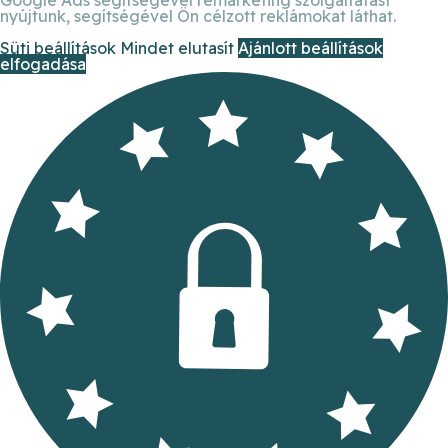
nyújtunk, segítségével Ön célzott reklámokat láthat.
Süti beállítások
Mindet elutasít
Ajánlott beállítások
elfogadása