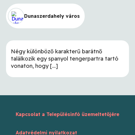
Dunaszerdahely város
Négy különböző karakterű barátnő
találkozik egy spanyol tengerpartra tartó
vonaton, hogy [...]
Kapcsolat a Településinfó üzemeltetőjére
Adatvédelmi nyilatkozat