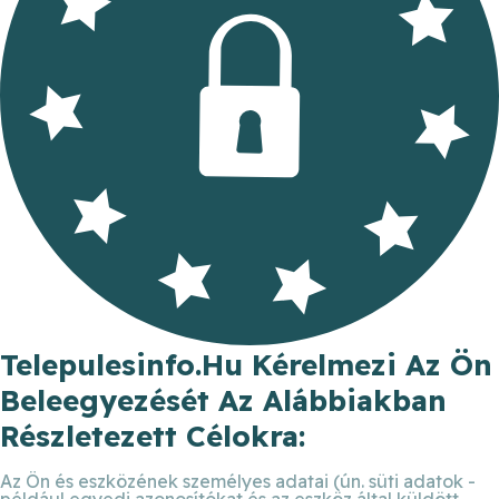
Telepulesinfo.hu Kérelmezi Az Ön
Beleegyezését Az Alábbiakban
Részletezett Célokra:
Az Ön és eszközének személyes adatai (ún. süti adatok -
például egyedi azonosítókat és az eszköz által küldött