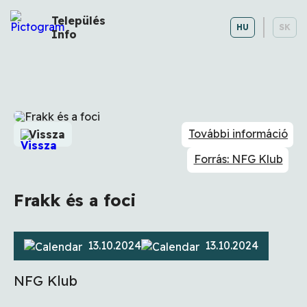
Település
HU
SK
Info
További információ
Vissza
Forrás: NFG Klub
Frakk és a foci
13.10.2024
13.10.2024
NFG Klub