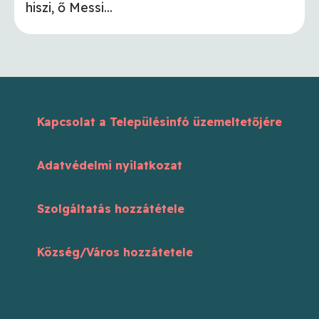
hiszi, ő Messi...
Kapcsolat a Településinfó üzemeltetőjére
Adatvédelmi nyilatkozat
Szolgáltatás hozzátétele
Község/Város hozzátetele