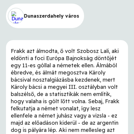
Dunaszerdahely város
Frakk azt álmodta, ő volt Szobosz Lali, aki
eldönti a foci Európa Bajnokság döntőjét
egy 11-es góllal a németek ellen. Álmából
ébredve, és álmát megosztva Károly
bácsival nosztalgiázásba kezdenek, mert
Károly bácsi a megyei III. osztályban volt
balszélső, de a statisztikák nem említik,
hogy valaha is gólt lőtt volna. Sebaj, Frakk
felkutatja a német vonalat, így lesz
ellenfele a német juhász vagy a vizsla - ez
majd az előadáson kiderül - de az argentin
dog is pályára lép. Aki nem mellesleg azt