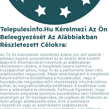
Telepulesinfo.hu Kérelmezi Az Ön
Beleegyezését Az Alábbiakban
Részletezett Célokra:
Az Ön és eszközének személyes adatai (ún. süti adatok -
például egyedi azonosítókat és az eszköz által küldött
alapvető információkat) kezelünk az alábbiakban
részletezett célokra. A megfelelő helyre kattintva
hozzájárulhat ahhoz, hogy mi és a partnereink ilyen célú
adatkezelést végezzünk. Másik lehetőségként a megfelelő
helyre kattintva elutasíthatja a hozzájárulást, vagy a
hozzájárulás megadása előtt részletesebb információkhoz
juthat, és megváltoztathatja beállításait. A beállításai csak
erre a weboldalra érvényesek. Felhívjuk figyelmét, hogy
személyes adatainak bizonyos kezeléséhez nem feltétlenül
szükséges az Ön hozzájárulása, de jogában áll tiltakozni az
ilyen jellegű adatkezelés ellen. Erre a webhelyre
visszatérve vagy az adatvédelmi szabályzatunk
segítségével bármikor megváltoztathatja a beállításait.