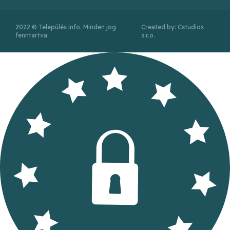
2022 © Település info. Minden jog
Created by: Cstudios
fenntartva
s.r.o.