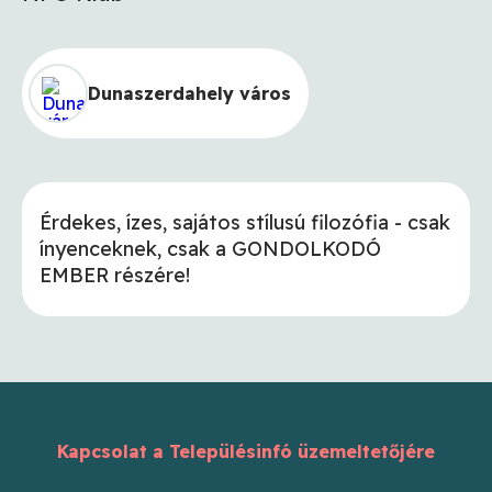
Dunaszerdahely város
Érdekes, ízes, sajátos stílusú filozófia - csak
ínyenceknek, csak a GONDOLKODÓ
EMBER részére!
Kapcsolat a Településinfó üzemeltetőjére