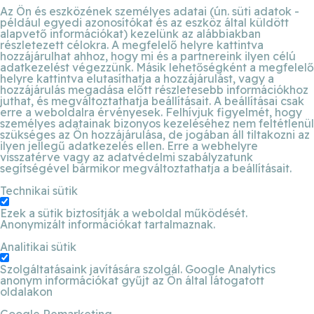
Az Ön és eszközének személyes adatai (ún. süti adatok -
például egyedi azonosítókat és az eszköz által küldött
alapvető információkat) kezelünk az alábbiakban
részletezett célokra. A megfelelő helyre kattintva
hozzájárulhat ahhoz, hogy mi és a partnereink ilyen célú
adatkezelést végezzünk. Másik lehetőségként a megfelelő
helyre kattintva elutasíthatja a hozzájárulást, vagy a
hozzájárulás megadása előtt részletesebb információkhoz
juthat, és megváltoztathatja beállításait. A beállításai csak
erre a weboldalra érvényesek. Felhívjuk figyelmét, hogy
személyes adatainak bizonyos kezeléséhez nem feltétlenül
szükséges az Ön hozzájárulása, de jogában áll tiltakozni az
ilyen jellegű adatkezelés ellen. Erre a webhelyre
visszatérve vagy az adatvédelmi szabályzatunk
segítségével bármikor megváltoztathatja a beállításait.
Technikai sütik
Ezek a sütik biztosítják a weboldal működését.
Anonymizált információkat tartalmaznak.
Analitikai sütik
Szolgáltatásaink javítására szolgál. Google Analytics
anonym információkat gyűjt az Ön által látogatott
oldalakon
Google Remarketing