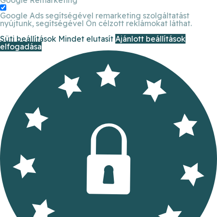
Google Ads segítségével remarketing szolgáltatást
nyújtunk, segítségével Ön célzott reklámokat láthat.
Süti beállítások
Mindet elutasít
Ajánlott beállítások
elfogadása