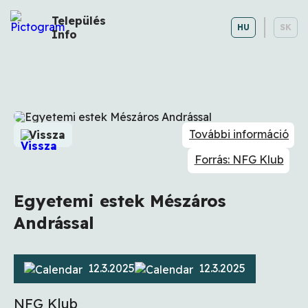
Település
HU
SK
Info
További információ
Vissza
Forrás: NFG Klub
Egyetemi estek Mészáros
Andrással
12.3.2025
12.3.2025
NFG Klub