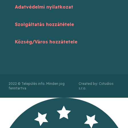
Adatvédelmi nyilatkozat
Szolgáltatás hozzátétele
Község/Város hozzátetele
2022 © Település info. Minden jog
Created by: Cstudios
fenntartva
s.r.o.