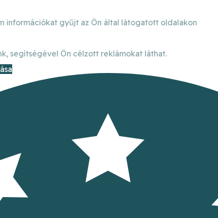
m információkat gyűjt az Ön által látogatott oldalakon
k, segítségével Ön célzott reklámokat láthat.
dása