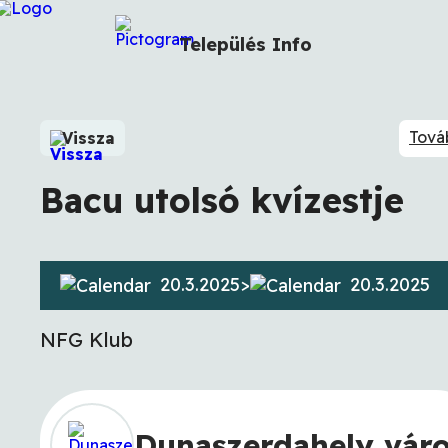
Település
Info
Tová
Vissza
Bacu utolsó kvízestje
20.3.2025
>
20.3.2025
NFG Klub
Dunaszerdahely vár