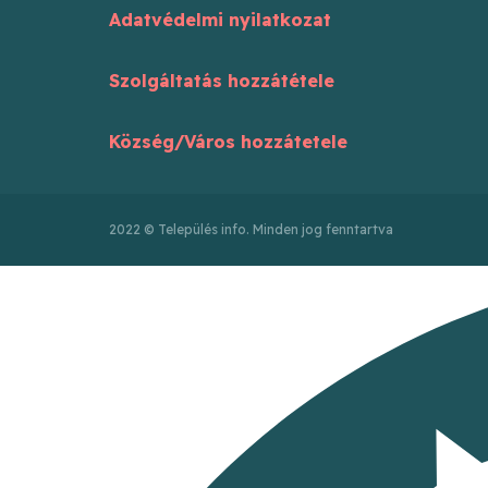
Adatvédelmi nyilatkozat
Szolgáltatás hozzátétele
Község/Város hozzátetele
2022 © Település info. Minden jog fenntartva