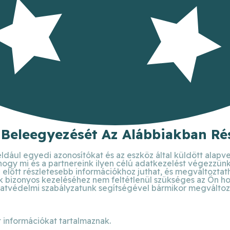
 Beleegyezését Az Alábbiakban Rés
ldául egyedi azonosítókat és az eszköz által küldött alapv
 hogy mi és a partnereink ilyen célú adatkezelést végezzün
előtt részletesebb információkhoz juthat, és megváltoztathat
bizonyos kezeléséhez nem feltétlenül szükséges az Ön hozzá
atvédelmi szabályzatunk segítségével bármikor megváltoztat
 információkat tartalmaznak.