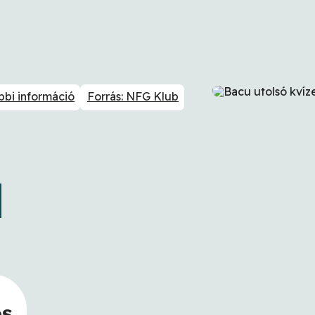
bbi információ
Forrás: NFG Klub
os