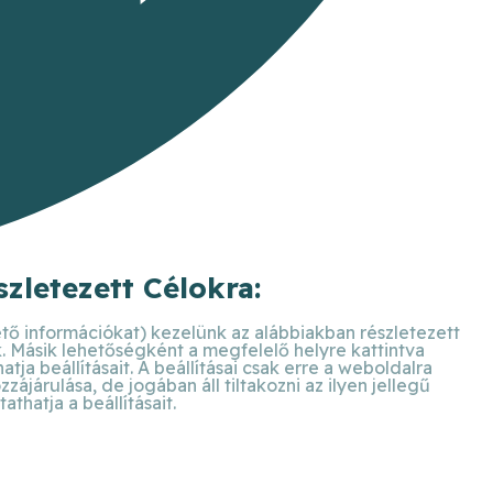
zletezett Célokra:
ető információkat) kezelünk az alábbiakban részletezett
k. Másik lehetőségként a megfelelő helyre kattintva
ja beállításait. A beállításai csak erre a weboldalra
járulása, de jogában áll tiltakozni az ilyen jellegű
hatja a beállításait.