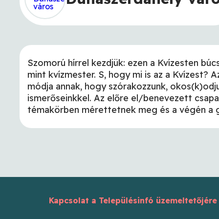
Szomorú hírrel kezdjük: ezen a Kvízesten búcs
mint kvízmester. S, hogy mi is az a Kvízest? A
módja annak, hogy szórakozzunk, okos(k)odju
ismerőseinkkel. Az előre el/benevezett csap
témakörben mérettetnek meg és a végén a g
Kapcsolat a Településinfó üzemeltetőjére