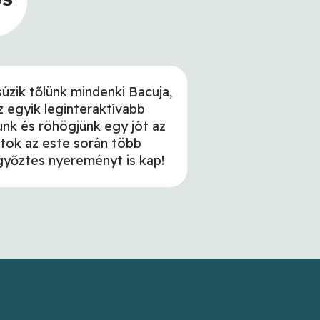
úzik tőlünk mindenki Bacuja,
z egyik leginteraktívabb
nk és röhögjünk egy jót az
atok az este során több
yőztes nyereményt is kap!