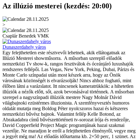
Az illúzió mesterei (kezdés: 20:00)
28.11.2025
>
28.11.2025
Csaplár Benedek VMK
Dunaszerdahely város
Egy felejthetetlen este résztvevői lehetnek, akik ellátogatnak az
Illúzió Mesterei showműsorra. A műsorban szereplő előadók
nemzetközi Tv show-k, rangos fesztiválok és óceánjáró luxushajók
rendszeres fellépői. Las Vegas, New York, Peking, Dubai, Párizs és
Monte Carlo színpadai után most készek arra, hogy az Önök
városának közönségét is elvarázsolják! Nincs ahhoz fogható, mint
élőben látni a varázslatot. Itt nincsenek kameratrükkök: a hihetetlen
illúziók a nézők előtt, sőt, azok bevonásával történnek. A műsorban
szerepel a nagyszínpadi illúziók mestere Nagy Molnár Dávid
világbajnoki ezüstérmes illuzionista. A szemfényvesztés humoros
oldalát mutatja meg Boldog Péter nyolcszoros hazai és kétszeres
nemzetközi bűvész bajnok. Valamint fellép Kelle Botond, az
Abrakadabra című bűvészettörténeti tv-sorozat írója és rendezője,
David Copperfield Project Magic programjának hazai szakmai
vezetője. Ne maradjon le erről a felejthetetlen élményről, vegye meg
a jegyét még ma! Az előadás időtartama kb. 2×50 perc, 1 szünet. Az