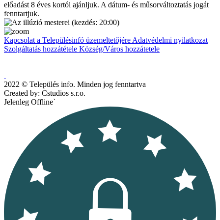
előadást 8 éves kortól ajánljuk. A dátum- és műsorváltoztatás jogát
fenntartjuk.
Kapcsolat a Településinfó üzemeltetőjére
Adatvédelmi nyilatkozat
Szolgáltatás hozzátétele
Község/Város hozzátetele
2022 © Település info. Minden jog fenntartva
Created by: Cstudios s.r.o.
Jelenleg Offline`