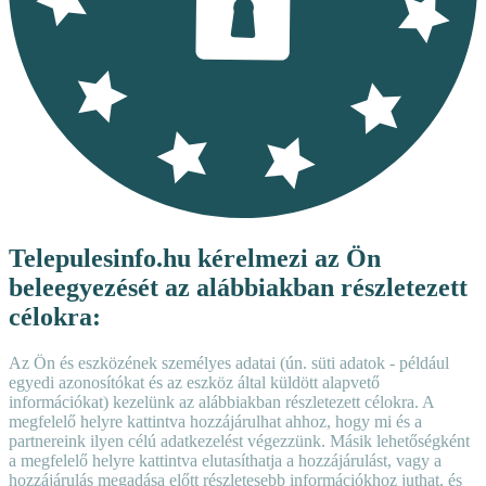
Telepulesinfo.hu kérelmezi az Ön
beleegyezését az alábbiakban részletezett
célokra:
Az Ön és eszközének személyes adatai (ún. süti adatok - például
egyedi azonosítókat és az eszköz által küldött alapvető
információkat) kezelünk az alábbiakban részletezett célokra. A
megfelelő helyre kattintva hozzájárulhat ahhoz, hogy mi és a
partnereink ilyen célú adatkezelést végezzünk. Másik lehetőségként
a megfelelő helyre kattintva elutasíthatja a hozzájárulást, vagy a
hozzájárulás megadása előtt részletesebb információkhoz juthat, és