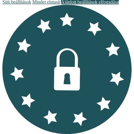
Süti beállítások
Mindet elutasít
Ajánlott beállítások elfogadása