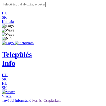
HU
SK
Kontakt
Település
Info
HU
SK
HU
SK
Vissza
További információ
Forrás: Csaplárkult