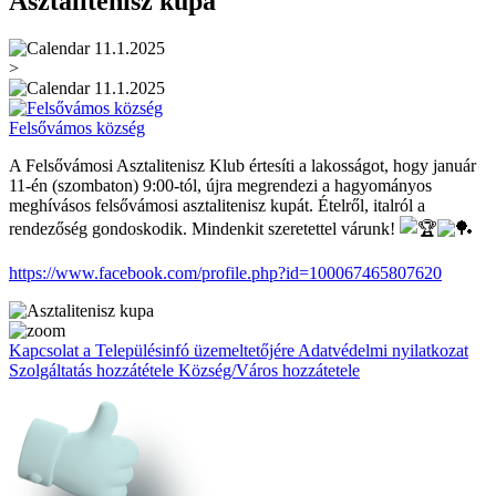
Asztalitenisz kupa
11.1.2025
>
11.1.2025
Felsővámos község
A Felsővámosi Asztalitenisz Klub értesíti a lakosságot, hogy január
11-én (szombaton) 9:00-tól, újra megrendezi a hagyományos
meghívásos felsővámosi asztalitenisz kupát. Ételről, italról a
rendezőség gondoskodik. Mindenkit szeretettel várunk!
https://www.facebook.com/profile.php?id=100067465807620
Kapcsolat a Településinfó üzemeltetőjére
Adatvédelmi nyilatkozat
Szolgáltatás hozzátétele
Község/Város hozzátetele