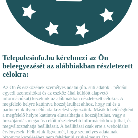
Telepulesinfo.hu kérelmezi az Ön
beleegyezését az alábbiakban részletezett
célokra:
Az Ön és eszközének személyes adatai (ún. süti adatok - például
egyedi azonosítókat és az eszköz által küldött alapvető
információkat) kezelünk az alábbiakban részletezett célokra. A
megfelelő helyre kattintva hozzájárulhat ahhoz, hogy mi és a
partnereink ilyen célú adatkezelést végezzünk. Másik lehetőségként
a megfelelő helyre kattintva elutasíthatja a hozzájárulást, vagy a
hozzájárulás megadása előtt részletesebb információkhoz juthat, és
megváltoztathatja beállításait. A beállításai csak erre a weboldalra
érvényesek. Felhívjuk figyelmét, hogy személyes adatainak
bizonyos kezeléséhez nem feltétlenül szükséges az Ön