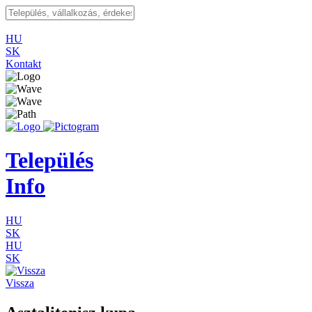
HU
SK
Kontakt
Település
Info
HU
SK
HU
SK
Vissza