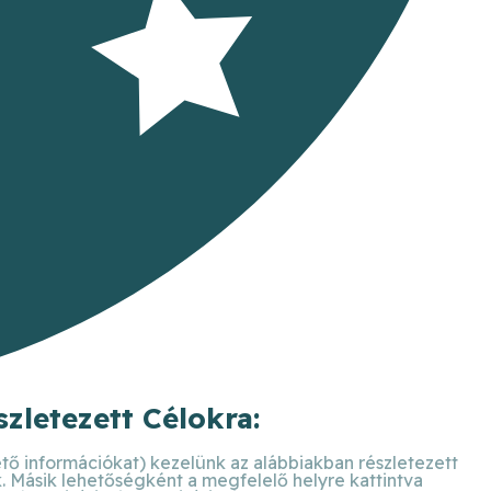
zletezett Célokra:
ető információkat) kezelünk az alábbiakban részletezett
k. Másik lehetőségként a megfelelő helyre kattintva