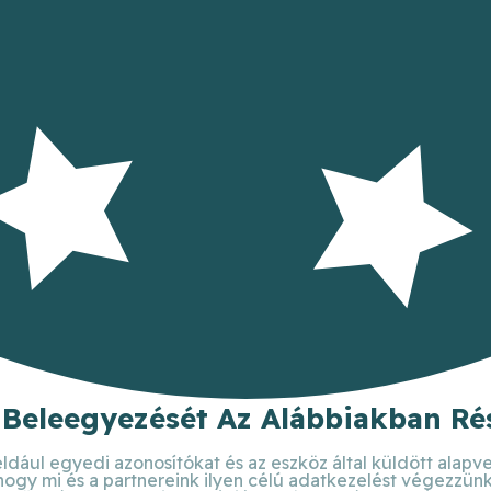
 Beleegyezését Az Alábbiakban Rés
ldául egyedi azonosítókat és az eszköz által küldött alapv
 hogy mi és a partnereink ilyen célú adatkezelést végezzün