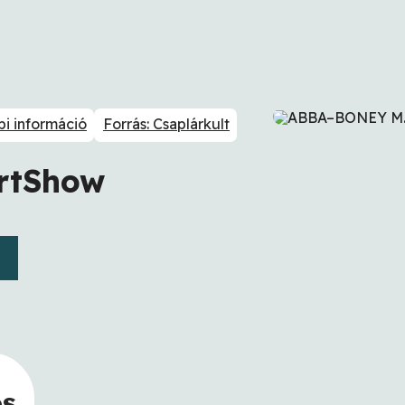
i információ
Forrás: Csaplárkult
rtShow
os