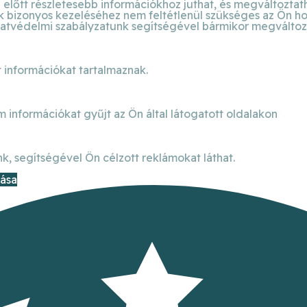
előtt részletesebb információkhoz juthat, és megváltoztathat
bizonyos kezeléséhez nem feltétlenül szükséges az Ön hozzá
atvédelmi szabályzatunk segítségével bármikor megváltoztat
 információkat tartalmaznak.
m információkat gyűjt az Ön által látogatott oldalakon
k, segítségével Ön célzott reklámokat láthat.
dása