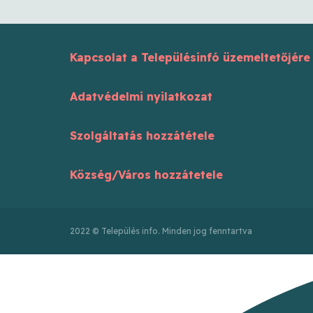
Kapcsolat a Településinfó üzemeltetőjére
Adatvédelmi nyilatkozat
Szolgáltatás hozzátétele
Község/Város hozzátetele
2022 © Település info. Minden jog fenntartva