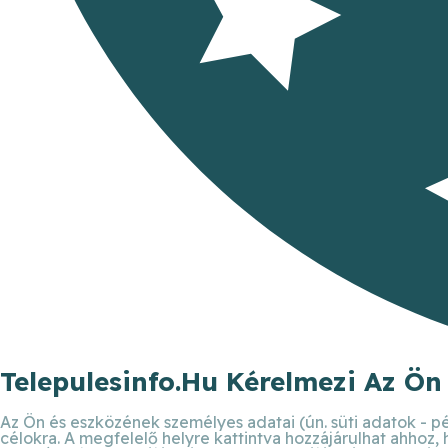
Telepulesinfo.hu Kérelmezi Az Ön
Az Ön és eszközének személyes adatai (ún. süti adatok - pé
célokra. A megfelelő helyre kattintva hozzájárulhat ahhoz,