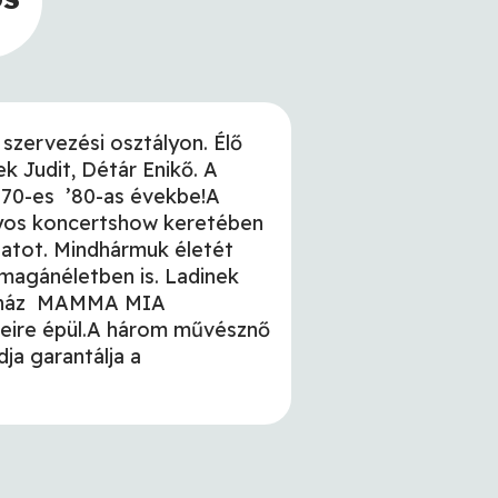
zervezési osztályon. Élő
k Judit, Détár Enikő. A
’70-es ’80-as évekbe!A
nyos koncertshow keretében
ulatot. Mindhármuk életét
 magánéletben is. Ladinek
zínház MAMMA MIA
reire épül.A három művésznő
ja garantálja a