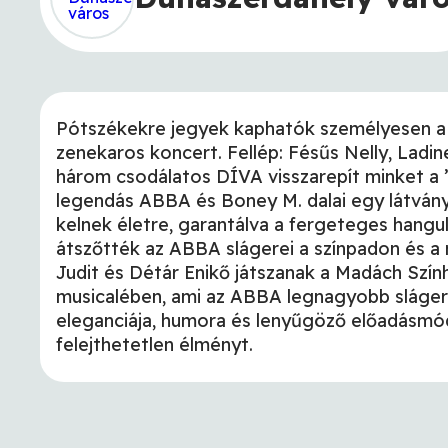
Pótszékekre jegyek kaphatók személyesen a s
zenekaros koncert. Fellép: Fésűs Nelly, Ladine
három csodálatos DÍVA visszarepít minket a 
legendás ABBA és Boney M. dalai egy látvá
kelnek életre, garantálva a fergeteges hang
átszőtték az ABBA slágerei a színpadon és a
Judit és Détár Enikő játszanak a Madách S
musicalében, ami az ABBA legnagyobb sláge
eleganciája, humora és lenyűgöző előadásmód
felejthetetlen élményt.