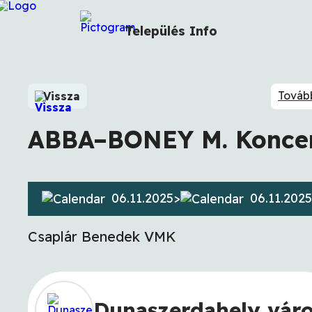
Település
Info
Tovább
Vissza
ABBA–BONEY M. Konce
06.11.2025
>
06.11.2025
Csaplár Benedek VMK
Dunaszerdahely vár