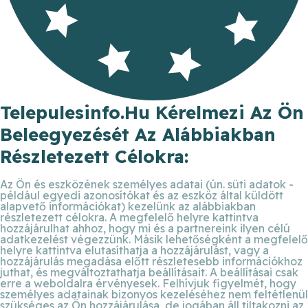
Telepulesinfo.hu Kérelmezi Az Ön
Beleegyezését Az Alábbiakban
Részletezett Célokra:
Az Ön és eszközének személyes adatai (ún. süti adatok -
például egyedi azonosítókat és az eszköz által küldött
alapvető információkat) kezelünk az alábbiakban
részletezett célokra. A megfelelő helyre kattintva
hozzájárulhat ahhoz, hogy mi és a partnereink ilyen célú
adatkezelést végezzünk. Másik lehetőségként a megfelelő
helyre kattintva elutasíthatja a hozzájárulást, vagy a
hozzájárulás megadása előtt részletesebb információkhoz
juthat, és megváltoztathatja beállításait. A beállításai csak
erre a weboldalra érvényesek. Felhívjuk figyelmét, hogy
személyes adatainak bizonyos kezeléséhez nem feltétlenül
szükséges az Ön hozzájárulása, de jogában áll tiltakozni az