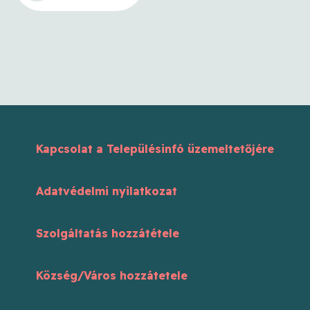
Kapcsolat a Településinfó üzemeltetőjére
Adatvédelmi nyilatkozat
Szolgáltatás hozzátétele
Község/Város hozzátetele