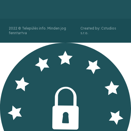
2022 © Település info. Minden jog
Created by: Cstudios
fenntartva
s.r.o.