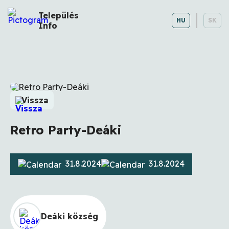
Település
HU
SK
Info
Vissza
Retro Party-Deáki
31.8.2024
31.8.2024
Deáki község