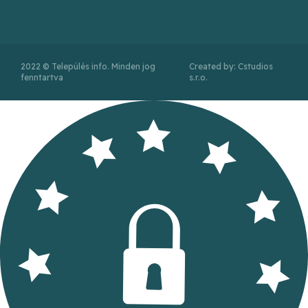
2022 © Település info. Minden jog
Created by: Cstudios
fenntartva
s.r.o.