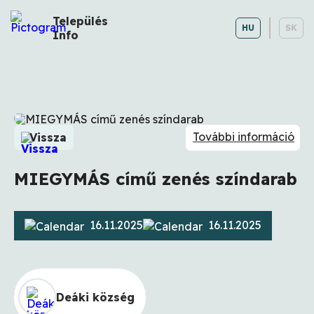
Település
HU
SK
Info
További információ
Vissza
MIEGYMÁS című zenés színdarab
16.11.2025
16.11.2025
Deáki község