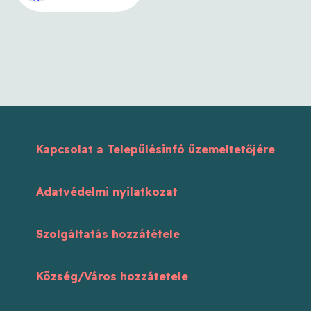
Kapcsolat a Településinfó üzemeltetőjére
Adatvédelmi nyilatkozat
Szolgáltatás hozzátétele
Község/Város hozzátetele