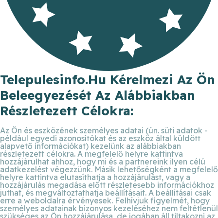
Telepulesinfo.hu Kérelmezi Az Ön
Beleegyezését Az Alábbiakban
Részletezett Célokra:
Az Ön és eszközének személyes adatai (ún. süti adatok -
például egyedi azonosítókat és az eszköz által küldött
alapvető információkat) kezelünk az alábbiakban
részletezett célokra. A megfelelő helyre kattintva
hozzájárulhat ahhoz, hogy mi és a partnereink ilyen célú
adatkezelést végezzünk. Másik lehetőségként a megfelelő
helyre kattintva elutasíthatja a hozzájárulást, vagy a
hozzájárulás megadása előtt részletesebb információkhoz
juthat, és megváltoztathatja beállításait. A beállításai csak
erre a weboldalra érvényesek. Felhívjuk figyelmét, hogy
személyes adatainak bizonyos kezeléséhez nem feltétlenül
szükséges az Ön hozzájárulása, de jogában áll tiltakozni az