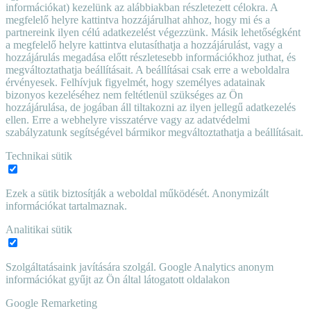
információkat) kezelünk az alábbiakban részletezett célokra. A
megfelelő helyre kattintva hozzájárulhat ahhoz, hogy mi és a
partnereink ilyen célú adatkezelést végezzünk. Másik lehetőségként
a megfelelő helyre kattintva elutasíthatja a hozzájárulást, vagy a
hozzájárulás megadása előtt részletesebb információkhoz juthat, és
megváltoztathatja beállításait. A beállításai csak erre a weboldalra
érvényesek. Felhívjuk figyelmét, hogy személyes adatainak
bizonyos kezeléséhez nem feltétlenül szükséges az Ön
hozzájárulása, de jogában áll tiltakozni az ilyen jellegű adatkezelés
ellen. Erre a webhelyre visszatérve vagy az adatvédelmi
szabályzatunk segítségével bármikor megváltoztathatja a beállításait.
Technikai sütik
Ezek a sütik biztosítják a weboldal működését. Anonymizált
információkat tartalmaznak.
Analitikai sütik
Szolgáltatásaink javítására szolgál. Google Analytics anonym
információkat gyűjt az Ön által látogatott oldalakon
Google Remarketing