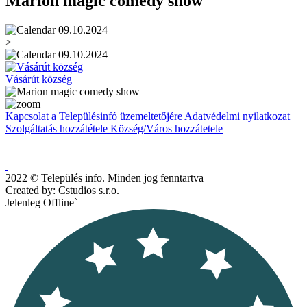
Marion magic comedy show
09.10.2024
>
09.10.2024
Vásárút község
Kapcsolat a Településinfó üzemeltetőjére
Adatvédelmi nyilatkozat
Szolgáltatás hozzátétele
Község/Város hozzátetele
2022 © Település info. Minden jog fenntartva
Created by: Cstudios s.r.o.
Jelenleg Offline`