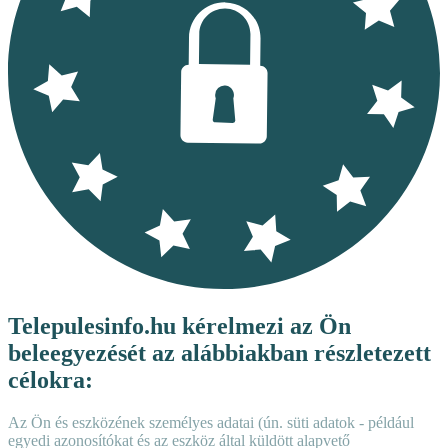
Telepulesinfo.hu kérelmezi az Ön
beleegyezését az alábbiakban részletezett
célokra:
Az Ön és eszközének személyes adatai (ún. süti adatok - például
egyedi azonosítókat és az eszköz által küldött alapvető