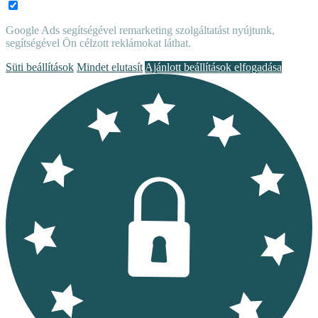
Google Ads segítségével remarketing szolgáltatást nyújtunk,
segítségével Ön célzott reklámokat láthat.
Süti beállítások
Mindet elutasít
Ajánlott beállítások elfogadása