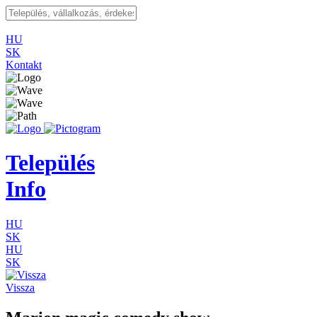
HU
SK
Kontakt
Település
Info
HU
SK
HU
SK
Vissza