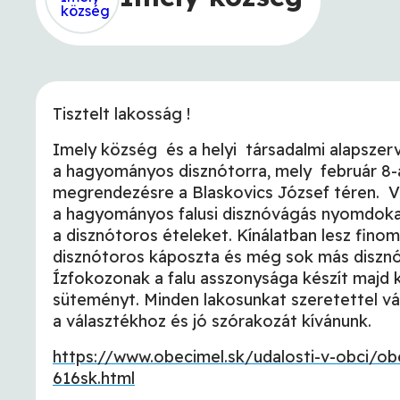
Tisztelt lakosság !
Imely község és a helyi társadalmi alapsze
a hagyományos disznótorra, mely február 8-á
megrendezésre a Blaskovics József téren. 
a hagyományos falusi disznóvágás nyomdoka
a disznótoros ételeket. Kínálatban lesz finom s
disznótoros káposzta és még sok más diszn
Ízfokozonak a falu asszonysága készít majd k
süteményt. Minden lakosunkat szeretettel vá
a választékhoz és jó szórakozát kívánunk.
https://www.obecimel.sk/udalosti-v-obci/o
616sk.html