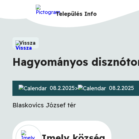
Település
Info
Vissza
Hagyományos disznóto
08.2.2025
>
08.2.2025
Blaskovics József tér
Imely község