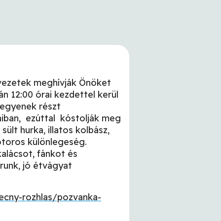
rvezetek meghívják Önöket
n 12:00 órai kezdettel kerül
Vegyenek részt
iban, ezúttal kóstolják meg
ült hurka, illatos kolbász,
ótoros különlegeség.
alácsot, fánkot és
runk, jó étvágyat
becny-rozhlas/pozvanka-