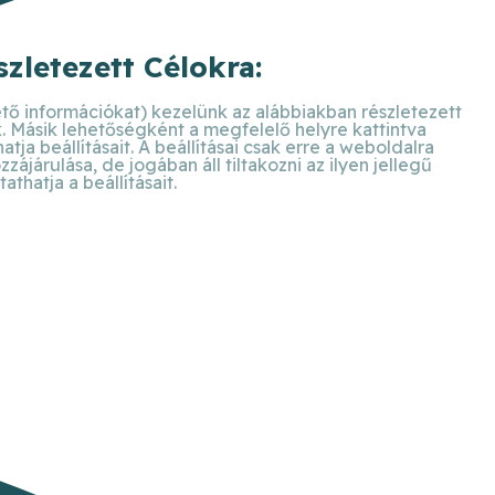
zletezett Célokra:
ető információkat) kezelünk az alábbiakban részletezett
k. Másik lehetőségként a megfelelő helyre kattintva
ja beállításait. A beállításai csak erre a weboldalra
járulása, de jogában áll tiltakozni az ilyen jellegű
hatja a beállításait.