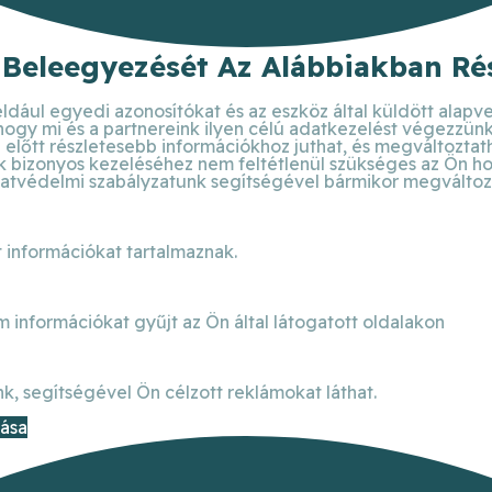
 Beleegyezését Az Alábbiakban Rés
ldául egyedi azonosítókat és az eszköz által küldött alapv
 hogy mi és a partnereink ilyen célú adatkezelést végezzün
előtt részletesebb információkhoz juthat, és megváltoztathat
bizonyos kezeléséhez nem feltétlenül szükséges az Ön hozzá
atvédelmi szabályzatunk segítségével bármikor megváltoztat
 információkat tartalmaznak.
m információkat gyűjt az Ön által látogatott oldalakon
k, segítségével Ön célzott reklámokat láthat.
dása