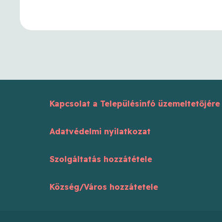
Kapcsolat a Településinfó üzemeltetőjére
Adatvédelmi nyilatkozat
Szolgáltatás hozzátétele
Község/Város hozzátetele