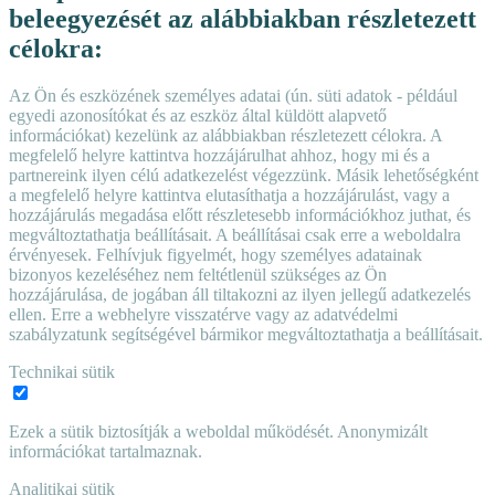
beleegyezését az alábbiakban részletezett
célokra:
Az Ön és eszközének személyes adatai (ún. süti adatok - például
egyedi azonosítókat és az eszköz által küldött alapvető
információkat) kezelünk az alábbiakban részletezett célokra. A
megfelelő helyre kattintva hozzájárulhat ahhoz, hogy mi és a
partnereink ilyen célú adatkezelést végezzünk. Másik lehetőségként
a megfelelő helyre kattintva elutasíthatja a hozzájárulást, vagy a
hozzájárulás megadása előtt részletesebb információkhoz juthat, és
megváltoztathatja beállításait. A beállításai csak erre a weboldalra
érvényesek. Felhívjuk figyelmét, hogy személyes adatainak
bizonyos kezeléséhez nem feltétlenül szükséges az Ön
hozzájárulása, de jogában áll tiltakozni az ilyen jellegű adatkezelés
ellen. Erre a webhelyre visszatérve vagy az adatvédelmi
szabályzatunk segítségével bármikor megváltoztathatja a beállításait.
Technikai sütik
Ezek a sütik biztosítják a weboldal működését. Anonymizált
információkat tartalmaznak.
Analitikai sütik