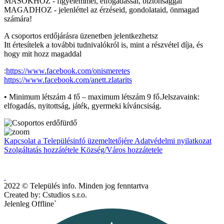
MÁSOKHOZ - figyelemmel, elfogadással, biztonsággal
MAGADHOZ - jelenléttel az érzéseid, gondolataid, önmagad
számára!
A csoportos erdőjárásra üzenetben jelentkezhetsz
Itt értesítelek a további tudnivalókról is, mint a részvétel díja, és
hogy mit hozz magaddal
:
https://www.facebook.com/onismeretes
https://www.facebook.com/anett.zlatarits
• Minimum létszám 4 fő – maximum létszám 9 fő.Jelszavaink:
elfogadás, nyitottság, játék, gyermeki kíváncsiság.
Kapcsolat a Településinfó üzemeltetőjére
Adatvédelmi nyilatkozat
Szolgáltatás hozzátétele
Község/Város hozzátetele
2022 © Település info. Minden jog fenntartva
Created by: Cstudios s.r.o.
Jelenleg Offline`