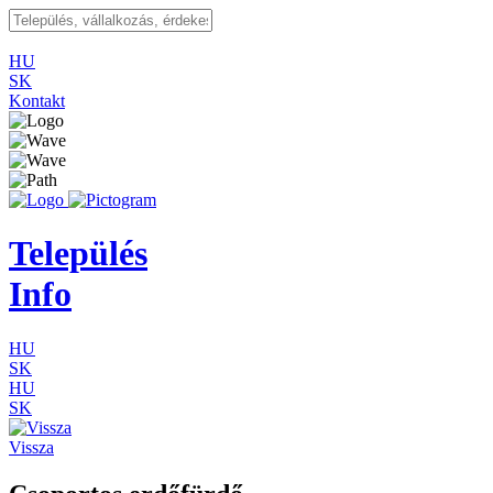
HU
SK
Kontakt
Település
Info
HU
SK
HU
SK
Vissza