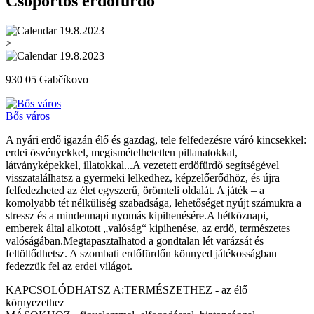
Csoportos erdőfürdő
19.8.2023
>
19.8.2023
930 05 Gabčíkovo
Bős város
A nyári erdő igazán élő és gazdag, tele felfedezésre váró kincsekkel:
erdei ösvényekkel, megismételhetetlen pillanatokkal,
látványképekkel, illatokkal...A vezetett erdőfürdő segítségével
visszatalálhatsz a gyermeki lelkedhez, képzelőerődhöz, és újra
felfedezheted az élet egyszerű, örömteli oldalát. A játék – a
komolyabb tét nélküliség szabadsága, lehetőséget nyújt számukra a
stressz és a mindennapi nyomás kipihenésére.A hétköznapi,
emberek által alkotott „valóság“ kipihenése, az erdő, természetes
valóságában.Megtapasztalhatod a gondtalan lét varázsát és
feltöltődhetsz. A szombati erdőfürdőn könnyed játékosságban
fedezzük fel az erdei világot.
KAPCSOLÓDHATSZ A:TERMÉSZETHEZ - az élő
környezethez