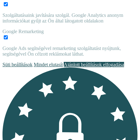
Szolgáltatásaink javítására szolgál. Google Analytics anonym
információkat gyűjt az Ön által látogatott oldalakon
Google Remarketing
Google Ads segítségével remarketing szolgáltatást nyújtunk,
segítségével Ön célzott reklámokat láthat.
Süti beállítások
Mindet elutasít
Ajánlott beállítások elfogadása