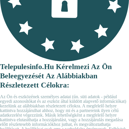
Telepulesinfo.hu Kérelmezi Az Ön
Beleegyezését Az Alábbiakban
Részletezett Célokra:
Az Ön és eszközének személyes adatai (ún. süti adatok - például
egyedi azonosítókat és az eszköz által küldött alapvető információkat)
kezelünk az alábbiakban részletezett célokra. A megfelelő helyre
kattintva hozzájárulhat ahhoz, hogy mi és a partnereink ilyen célú
adatkezelést végezzünk. Másik lehetőségként a megfelelő helyre
kattintva elutasíthatja a hozzájárulást, vagy a hozzájárulás megadása
előtt részletesebb információkhoz juthat, és megváltoztathatja
beállításait. A beállításai csak erre a weboldalra érvényesek. Felhívjuk