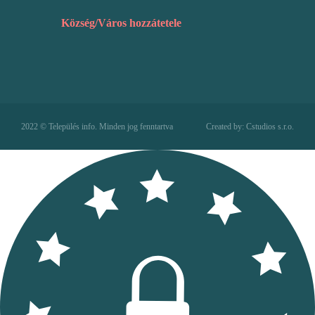
Község/Város hozzátetele
2022 © Település info. Minden jog fenntartva
Created by: Cstudios s.r.o.