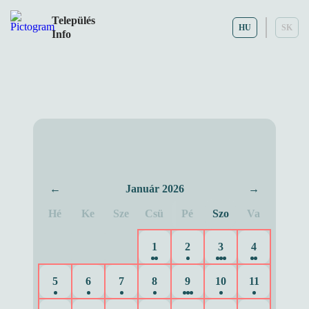
Település
HU
SK
Info
Esemény naptár
←
Január 2026
→
Hé
Ke
Sze
Csü
Pé
Szo
Va
1
2
3
4
5
6
7
8
9
10
11