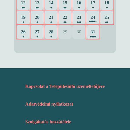
12
13
14
15
16
17
18
19
20
21
22
23
24
25
+
26
27
28
29
30
31
Kapcsolat a Településinfó üzemeltetőjére
Adatvédelmi nyilatkozat
Szolgáltatás hozzátétele