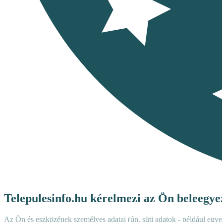
Telepulesinfo.hu kérelmezi az Ön beleegyez
Az Ön és eszközének személyes adatai (ún. süti adatok - például egyed