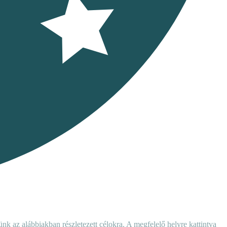
nk az alábbiakban részletezett célokra. A megfelelő helyre kattintva