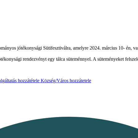
ányos jótékonysági Sütifesztiválra, amelyre 2024. március 10- én, vas
jótékonysági rendezvényt egy tálca süteménnyel. A süteményeket felszele
lgáltatás hozzátétele
Község/Város hozzátetele