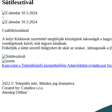
Sütifesztivál
10.3.2024
>
10.3.2024
Csallóköznádasd
A helyi Klubosok szeretettel meghívják községünk lakosságát a hagyom
vendégeknek kávét, teát ingyen kínálnak.
Felkérjük a sütni szerető hölgyeket de akár az urakat , támogassák a 
Kapcsolat a Településinfó üzemeltetőjére
Adatvédelmi nyilatkozat
Szo
2022 © Település info. Minden jog fenntartva
Created by: Cstudios s.r.o.
Jelenleg Offline`