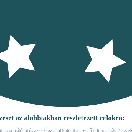
ését az alábbiakban részletezett célokra:
i azonosítókat és az eszköz által küldött alapvető információkat) kezelü