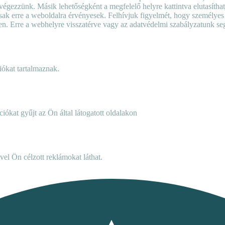
végezzünk. Másik lehetőségként a megfelelő helyre kattintva elutasíthat
ai csak erre a weboldalra érvényesek. Felhívjuk figyelmét, hogy személy
llen. Erre a webhelyre visszatérve vagy az adatvédelmi szabályzatunk seg
iókat tartalmaznak.
iókat gyűjt az Ön által látogatott oldalakon
vel Ön célzott reklámokat láthat.