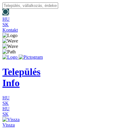
HU
SK
Kontakt
Település
Info
HU
SK
HU
SK
Vissza