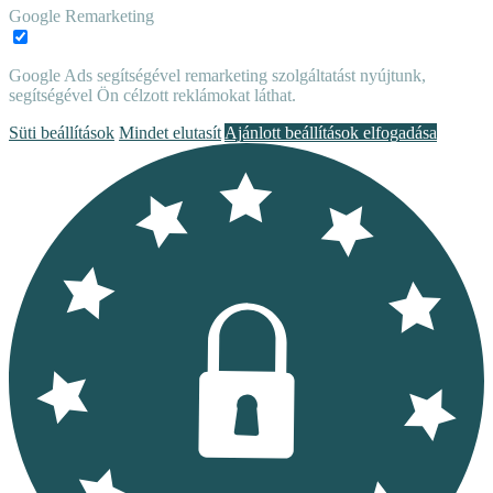
Google Remarketing
Google Ads segítségével remarketing szolgáltatást nyújtunk,
segítségével Ön célzott reklámokat láthat.
Süti beállítások
Mindet elutasít
Ajánlott beállítások elfogadása