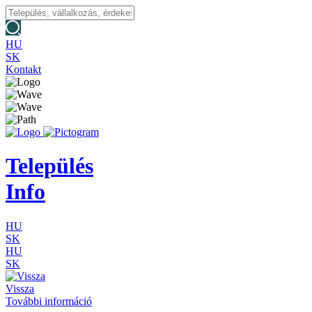
HU
SK
Kontakt
Település
Info
HU
SK
HU
SK
Vissza
További információ