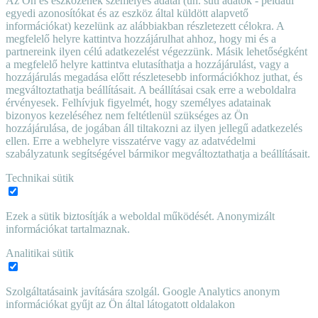
Az Ön és eszközének személyes adatai (ún. süti adatok - például
egyedi azonosítókat és az eszköz által küldött alapvető
információkat) kezelünk az alábbiakban részletezett célokra. A
megfelelő helyre kattintva hozzájárulhat ahhoz, hogy mi és a
partnereink ilyen célú adatkezelést végezzünk. Másik lehetőségként
a megfelelő helyre kattintva elutasíthatja a hozzájárulást, vagy a
hozzájárulás megadása előtt részletesebb információkhoz juthat, és
megváltoztathatja beállításait. A beállításai csak erre a weboldalra
érvényesek. Felhívjuk figyelmét, hogy személyes adatainak
bizonyos kezeléséhez nem feltétlenül szükséges az Ön
hozzájárulása, de jogában áll tiltakozni az ilyen jellegű adatkezelés
ellen. Erre a webhelyre visszatérve vagy az adatvédelmi
szabályzatunk segítségével bármikor megváltoztathatja a beállításait.
Technikai sütik
Ezek a sütik biztosítják a weboldal működését. Anonymizált
információkat tartalmaznak.
Analitikai sütik
Szolgáltatásaink javítására szolgál. Google Analytics anonym
információkat gyűjt az Ön által látogatott oldalakon