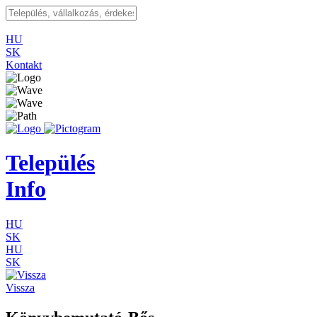
HU
SK
Kontakt
Település
Info
HU
SK
HU
SK
Vissza