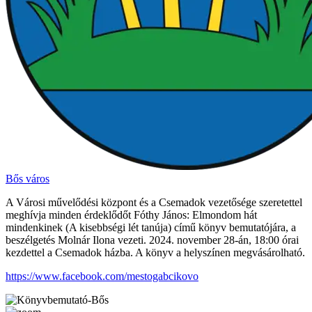
Bős város
A Városi művelődési központ és a Csemadok vezetősége szeretettel
meghívja minden érdeklődőt Fóthy János: Elmondom hát
mindenkinek (A kisebbségi lét tanúja) című könyv bemutatójára, a
beszélgetés Molnár Ilona vezeti. 2024. november 28-án, 18:00 órai
kezdettel a Csemadok házba. A könyv a helyszínen megvásárolható.
https://www.facebook.com/mestogabcikovo