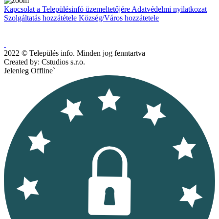
Kapcsolat a Településinfó üzemeltetőjére
Adatvédelmi nyilatkozat
Szolgáltatás hozzátétele
Község/Város hozzátetele
2022 © Település info. Minden jog fenntartva
Created by: Cstudios s.r.o.
Jelenleg Offline`