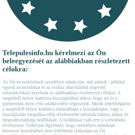
Telepulesinfo.hu kérelmezi az Ön
beleegyezését az alábbiakban részletezett
célokra:
Az Ön és eszközének személyes adatai (ún. süti adatok - például
egyedi azonosítókat és az eszköz által küldött alapvető
információkat) kezelünk az alábbiakban részletezett célokra. A
megfelelő helyre kattintva hozzájárulhat ahhoz, hogy mi és a
partnereink ilyen célú adatkezelést végezzünk. Másik lehetőségként
a megfelelő helyre kattintva elutasíthatja a hozzájárulást, vagy a
hozzájárulás megadása előtt részletesebb információkhoz juthat, és
megváltoztathatja beállításait. A beállításai csak erre a weboldalra
érvényesek. Felhívjuk figyelmét, hogy személyes adatainak
bizonyos kezeléséhez nem feltétlenül szükséges az Ön