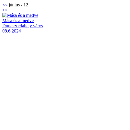
<<
június - 12
>>
Mása és a medve
Dunaszerdahely város
08.6.2024