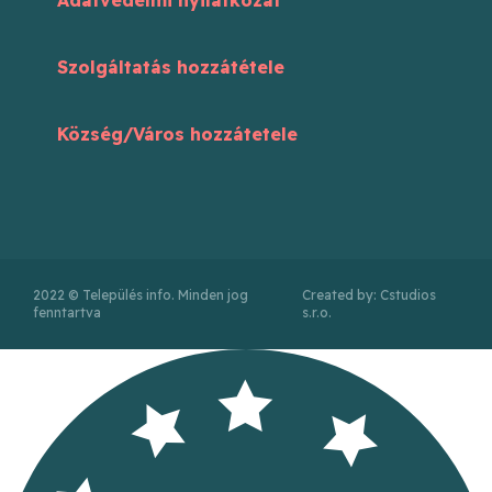
Szolgáltatás hozzátétele
Község/Város hozzátetele
2022 © Település info. Minden jog
Created by: Cstudios
fenntartva
s.r.o.