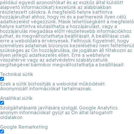
például egyedi azonosítókat és az eszköz által küldött
alapvető információkat) kezelünk az alábbiakban
részletezett célokra. A megfelelő helyre kattintva
hozzájárulhat ahhoz, hogy mi és a partnereink ilyen célú
adatkezelést végezzünk. Másik lehetőségként a megfelelő
helyre kattintva elutasíthatja a hozzájárulást, vagy a
hozzájárulás megadása előtt részletesebb információkhoz
juthat, és megváltoztathatja beállításait. A beállításai csak
erre a weboldalra érvényesek. Felhívjuk figyelmét, hogy
személyes adatainak bizonyos kezeléséhez nem feltétlenül
szükséges az Ön hozzájárulása, de jogában áll tiltakozni az
ilyen jellegű adatkezelés ellen. Erre a webhelyre
visszatérve vagy az adatvédelmi szabályzatunk
segítségével bármikor megváltoztathatja a beállításait.
Technikai sütik
Ezek a sütik biztosítják a weboldal működését.
Anonymizált információkat tartalmaznak.
Analitikai sütik
Szolgáltatásaink javítására szolgál. Google Analytics
anonym információkat gyűjt az Ön által látogatott
oldalakon
Google Remarketing