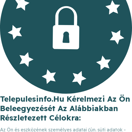
Telepulesinfo.hu Kérelmezi Az Ön
Beleegyezését Az Alábbiakban
Részletezett Célokra:
Az Ön és eszközének személyes adatai (ún. süti adatok -