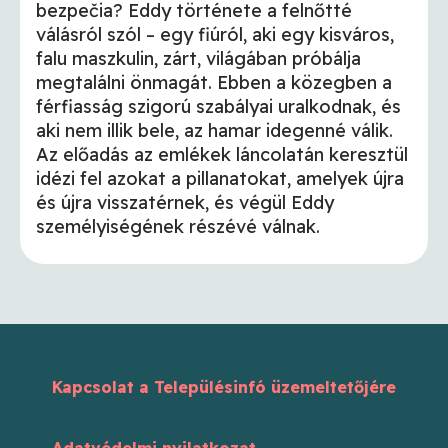
bezpečia? Eddy története a felnőtté
válásról szól – egy fiúról, aki egy kisváros,
falu maszkulin, zárt, világában próbálja
megtalálni önmagát. Ebben a közegben a
férfiasság szigorú szabályai uralkodnak, és
aki nem illik bele, az hamar idegenné válik.
Az előadás az emlékek láncolatán keresztül
idézi fel azokat a pillanatokat, amelyek újra
és újra visszatérnek, és végül Eddy
személyiségének részévé válnak.
Kapcsolat a Településinfó üzemeltetőjére
Adatvédelmi nyilatkozat