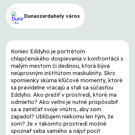
Dunaszerdahely város
Koniec Eddyho je portrétom
chlapčenského dospievania v konfrontácii s
malým mestom či dedinou, ktorá býva
neúprosným inštitútom maskulinity. Skrz
spomienky skúma kľúčové momenty, ktoré
sa pravidelne vracajú a stali sa súčasťou
Eddyho. Ako prežiť v prostredí, ktoré ma
odmietlo? Ako veľmi je nutné prispôsobiť
sa a zamlčať svoje vnútro, aby som
zapadol? Ubližujem niekomu len tým, že
som? Je v takomto prostredí možné
spoznať seba samého a nájsť pocit