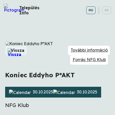
Település
HU
SK
Info
További információ
Vissza
Forrás: NFG Klub
Koniec Eddyho P*AKT
30.10.2025
30.10.2025
NFG Klub